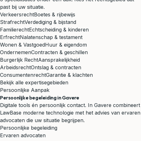
past bij uw situatie.
Verkeersrecht
Boetes & rijbewijs
Strafrecht
Verdediging & bijstand
Familierecht
Echtscheiding & kinderen
Erfrecht
Nalatenschap & testament
Wonen & Vastgoed
Huur & eigendom
Ondernemen
Contracten & geschillen
Burgerlijk Recht
Aansprakelijkheid
Arbeidsrecht
Ontslag & contracten
Consumentenrecht
Garantie & klachten
Bekijk alle expertisegebieden
Persoonlijke Aanpak
Persoonlijke begeleiding in Gavere
Digitale tools én persoonlijk contact. In Gavere combineert
LawBase moderne technologie met het advies van ervaren
advocaten die uw situatie begrijpen.
Persoonlijke begeleiding
Ervaren advocaten