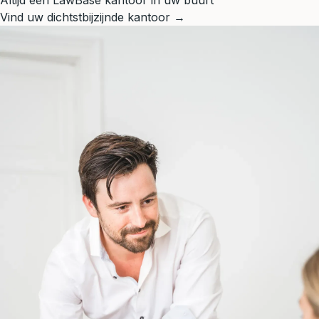
Altijd een LawBase kantoor in uw buurt
Vind uw dichtstbijzijnde kantoor →