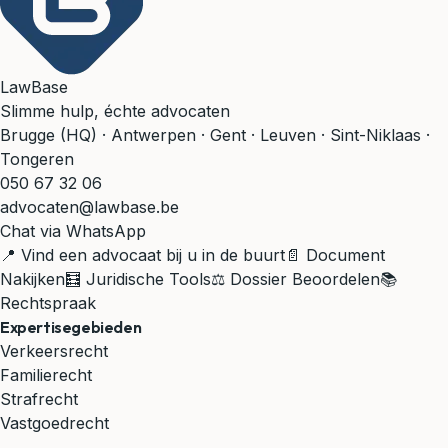
LawBase
Slimme hulp, échte advocaten
Brugge (HQ) · Antwerpen · Gent · Leuven · Sint-Niklaas ·
Tongeren
050 67 32 06
advocaten@lawbase.be
Chat via WhatsApp
📍 Vind een advocaat bij u in de buurt
📄 Document
Nakijken
🧮 Juridische Tools
⚖️ Dossier Beoordelen
📚
Rechtspraak
Expertisegebieden
Verkeersrecht
Familierecht
Strafrecht
Vastgoedrecht
Huurrecht