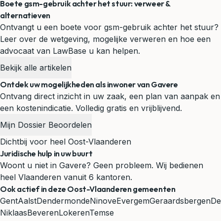
Boete gsm-gebruik achter het stuur: verweer &
alternatieven
Ontvangt u een boete voor gsm-gebruik achter het stuur?
Leer over de wetgeving, mogelijke verweren en hoe een
advocaat van LawBase u kan helpen.
Bekijk alle artikelen
Ontdek uw mogelijkheden als inwoner van Gavere
Ontvang direct inzicht in uw zaak, een plan van aanpak en
een kostenindicatie. Volledig gratis en vrijblijvend.
Mijn Dossier Beoordelen
Dichtbij voor heel Oost-Vlaanderen
Juridische hulp in uw buurt
Woont u niet in Gavere? Geen probleem. Wij bedienen
heel Vlaanderen vanuit 6 kantoren.
Ook actief in deze Oost-Vlaanderen gemeenten
Gent
Aalst
Dendermonde
Ninove
Evergem
Geraardsbergen
De
Niklaas
Beveren
Lokeren
Temse