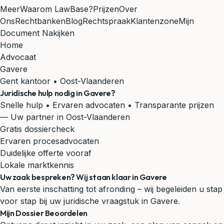
Meer
Waarom LawBase?
Prijzen
Over
Ons
Rechtbanken
Blog
Rechtspraak
Klantenzone
Mijn
Document Nakijken
Home
Advocaat
Gavere
Gent kantoor • Oost-Vlaanderen
Juridische hulp nodig in
Gavere
?
Snelle hulp • Ervaren advocaten • Transparante prijzen
— Uw partner in Oost-Vlaanderen
Gratis dossiercheck
Ervaren procesadvocaten
Duidelijke offerte vooraf
Lokale marktkennis
Uw zaak bespreken? Wij staan klaar in Gavere
Van eerste inschatting tot afronding – wij begeleiden u stap
voor stap bij uw juridische vraagstuk in Gavere.
Mijn Dossier Beoordelen