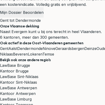
een kostenindicatie. Volledig gratis en vrijblijvend.
Mijn Dossier Beoordelen
Gent tot Dendermonde
Onze Vlaamse dekking
Naast Evergem kunt u bij ons terecht in heel Vlaanderen.
6 kantoren, meer dan 300 gemeenten.
Ook actief in deze Oost-Vlaanderen gemeenten
Gent
Aalst
Dendermonde
Ninove
Geraardsbergen
Deinze
Oud
Niklaas
Beveren
Lokeren
Temse
Bekijk ook onze andere regio's
LawBase Brugge
Kantoor Brugge
LawBase Sint-Niklaas
Kantoor Sint-Niklaas
LawBase Antwerpen
Kantoor Antwerpen
LawBase Limburg
Kantoor Tongeren