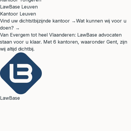
LawBase Leuven
Kantoor Leuven
Vind uw dichtstbijzijnde kantoor →
Wat kunnen wij voor u
doen? →
Van Evergem tot heel Vlaanderen: LawBase advocaten
staan voor u klaar. Met 6 kantoren, waaronder Gent, zijn
wij altijd dichtbij.
LawBase
Slimme hulp, échte advocaten
Brugge (HQ) · Antwerpen · Gent · Leuven · Sint-Niklaas ·
Tongeren
050 67 32 06