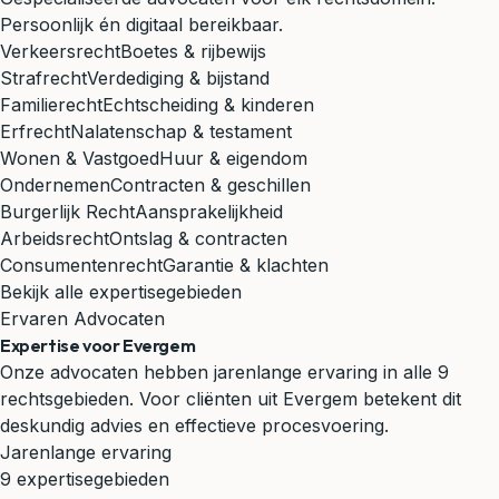
Persoonlijk én digitaal bereikbaar.
Verkeersrecht
Boetes & rijbewijs
Strafrecht
Verdediging & bijstand
Familierecht
Echtscheiding & kinderen
Erfrecht
Nalatenschap & testament
Wonen & Vastgoed
Huur & eigendom
Ondernemen
Contracten & geschillen
Burgerlijk Recht
Aansprakelijkheid
Arbeidsrecht
Ontslag & contracten
Consumentenrecht
Garantie & klachten
Bekijk alle expertisegebieden
Ervaren Advocaten
Expertise voor Evergem
Onze advocaten hebben jarenlange ervaring in alle 9
rechtsgebieden. Voor cliënten uit Evergem betekent dit
deskundig advies en effectieve procesvoering.
Jarenlange ervaring
9 expertisegebieden