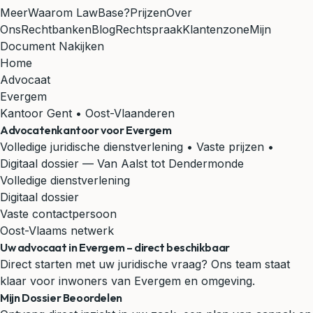
Meer
Waarom LawBase?
Prijzen
Over
Ons
Rechtbanken
Blog
Rechtspraak
Klantenzone
Mijn
Document Nakijken
Home
Advocaat
Evergem
Kantoor Gent • Oost-Vlaanderen
Advocatenkantoor voor
Evergem
Volledige juridische dienstverlening • Vaste prijzen •
Digitaal dossier
— Van Aalst tot Dendermonde
Volledige dienstverlening
Digitaal dossier
Vaste contactpersoon
Oost-Vlaams netwerk
Uw advocaat in Evergem – direct beschikbaar
Direct starten met uw juridische vraag? Ons team staat
klaar voor inwoners van Evergem en omgeving.
Mijn Dossier Beoordelen