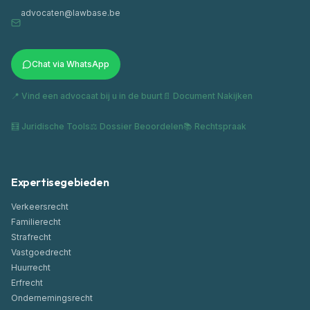
advocaten@lawbase.be
Chat via WhatsApp
📍 Vind een advocaat bij u in de buurt
📄 Document Nakijken
🧮 Juridische Tools
⚖️ Dossier Beoordelen
📚 Rechtspraak
Expertisegebieden
Verkeersrecht
Familierecht
Strafrecht
Vastgoedrecht
Huurrecht
Erfrecht
Ondernemingsrecht