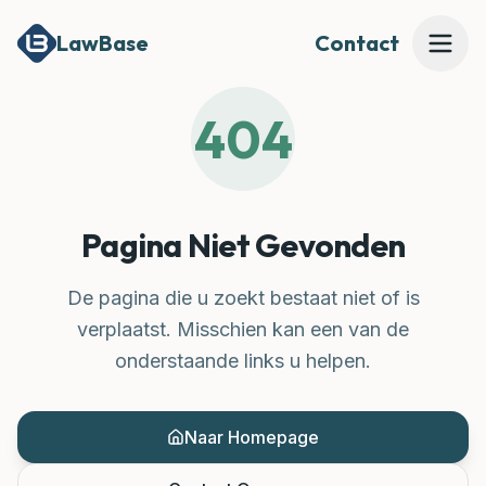
LawBase
Contact
404
Mijn Dossier Beoordelen
Onze Expertises
Pagina Niet Gevonden
Onze Juridische Tools
De pagina die u zoekt bestaat niet of is
verplaatst. Misschien kan een van de
MEER
onderstaande links u helpen.
Waarom LawBase?
Prijzen
Naar Homepage
Over Ons