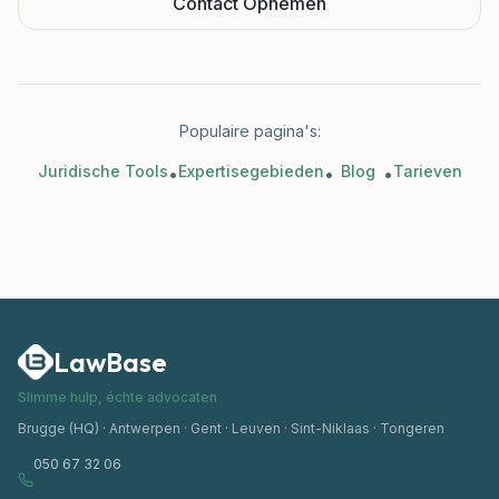
Contact Opnemen
Rechtbanken
Blog
Populaire pagina's:
Rechtspraak
Juridische Tools
Expertisegebieden
Blog
Tarieven
•
•
•
Klantenzone
Mijn Document Nakijken
LawBase
Slimme hulp, échte advocaten
Brugge (HQ) · Antwerpen · Gent · Leuven · Sint-Niklaas · Tongeren
050 67 32 06