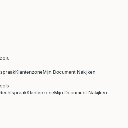
ools
tspraak
Klantenzone
Mijn Document Nakijken
ools
Rechtspraak
Klantenzone
Mijn Document Nakijken