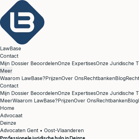
LawBase
Contact
Mijn Dossier Beoordelen
Onze Expertises
Onze Juridische T
Meer
Waarom LawBase?
Prijzen
Over Ons
Rechtbanken
Blog
Rech
Contact
Mijn Dossier Beoordelen
Onze Expertises
Onze Juridische T
Meer
Waarom LawBase?
Prijzen
Over Ons
Rechtbanken
Blog
Home
Advocaat
Deinze
Advocaten Gent • Oost-Vlaanderen
Professionele juridische hulp in
Deinze