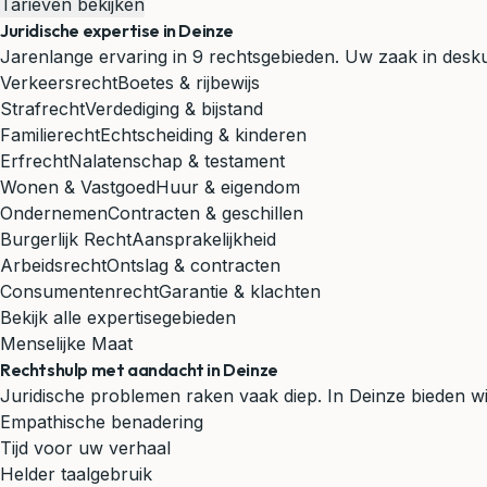
Tarieven bekijken
Juridische expertise in Deinze
Jarenlange ervaring in 9 rechtsgebieden. Uw zaak in desk
Verkeersrecht
Boetes & rijbewijs
Strafrecht
Verdediging & bijstand
Familierecht
Echtscheiding & kinderen
Erfrecht
Nalatenschap & testament
Wonen & Vastgoed
Huur & eigendom
Ondernemen
Contracten & geschillen
Burgerlijk Recht
Aansprakelijkheid
Arbeidsrecht
Ontslag & contracten
Consumentenrecht
Garantie & klachten
Bekijk alle expertisegebieden
Menselijke Maat
Rechtshulp met aandacht in Deinze
Juridische problemen raken vaak diep. In Deinze bieden wij
Empathische benadering
Tijd voor uw verhaal
Helder taalgebruik