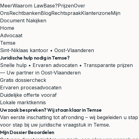
Meer
Waarom LawBase?
Prijzen
Over
Ons
Rechtbanken
Blog
Rechtspraak
Klantenzone
Mijn
Document Nakijken
Home
Advocaat
Temse
Sint-Niklaas kantoor • Oost-Vlaanderen
Juridische hulp nodig in
Temse
?
Snelle hulp • Ervaren advocaten • Transparante prijzen
— Uw partner in Oost-Vlaanderen
Gratis dossiercheck
Ervaren procesadvocaten
Duidelijke offerte vooraf
Lokale marktkennis
Uw zaak bespreken? Wij staan klaar in Temse
Van eerste inschatting tot afronding – wij begeleiden u stap
voor stap bij uw juridische vraagstuk in Temse.
Mijn Dossier Beoordelen