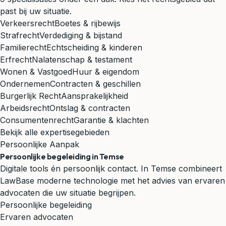
past bij uw situatie.
Verkeersrecht
Boetes & rijbewijs
Strafrecht
Verdediging & bijstand
Familierecht
Echtscheiding & kinderen
Erfrecht
Nalatenschap & testament
Wonen & Vastgoed
Huur & eigendom
Ondernemen
Contracten & geschillen
Burgerlijk Recht
Aansprakelijkheid
Arbeidsrecht
Ontslag & contracten
Consumentenrecht
Garantie & klachten
Bekijk alle expertisegebieden
Persoonlijke Aanpak
Persoonlijke begeleiding in Temse
Digitale tools én persoonlijk contact. In Temse combineert
LawBase moderne technologie met het advies van ervaren
advocaten die uw situatie begrijpen.
Persoonlijke begeleiding
Ervaren advocaten