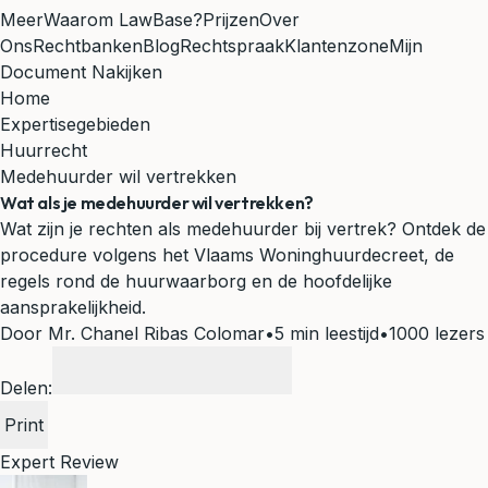
Meer
Waarom LawBase?
Prijzen
Over
Ons
Rechtbanken
Blog
Rechtspraak
Klantenzone
Mijn
Document Nakijken
Home
Expertisegebieden
Huurrecht
Medehuurder wil vertrekken
Wat als je medehuurder wil vertrekken?
Wat zijn je rechten als medehuurder bij vertrek? Ontdek de
procedure volgens het Vlaams Woninghuurdecreet, de
regels rond de huurwaarborg en de hoofdelijke
aansprakelijkheid.
Door Mr. Chanel Ribas Colomar
•
5 min leestijd
•
1000 lezers
Delen:
Print
Expert Review