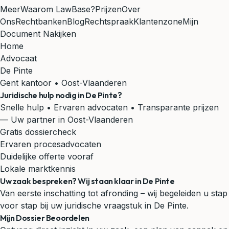
Meer
Waarom LawBase?
Prijzen
Over
Ons
Rechtbanken
Blog
Rechtspraak
Klantenzone
Mijn
Document Nakijken
Home
Advocaat
De Pinte
Gent kantoor • Oost-Vlaanderen
Juridische hulp nodig in
De Pinte
?
Snelle hulp • Ervaren advocaten • Transparante prijzen
— Uw partner in Oost-Vlaanderen
Gratis dossiercheck
Ervaren procesadvocaten
Duidelijke offerte vooraf
Lokale marktkennis
Uw zaak bespreken? Wij staan klaar in De Pinte
Van eerste inschatting tot afronding – wij begeleiden u stap
voor stap bij uw juridische vraagstuk in De Pinte.
Mijn Dossier Beoordelen