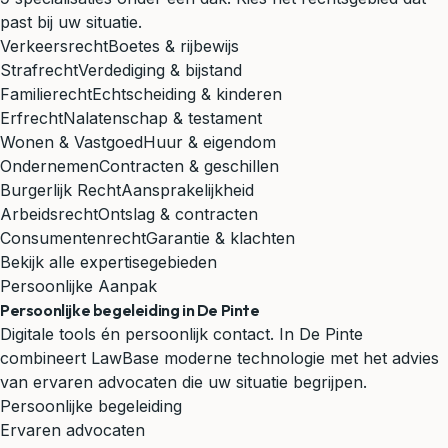
past bij uw situatie.
Verkeersrecht
Boetes & rijbewijs
Strafrecht
Verdediging & bijstand
Familierecht
Echtscheiding & kinderen
Erfrecht
Nalatenschap & testament
Wonen & Vastgoed
Huur & eigendom
Ondernemen
Contracten & geschillen
Burgerlijk Recht
Aansprakelijkheid
Arbeidsrecht
Ontslag & contracten
Consumentenrecht
Garantie & klachten
Bekijk alle expertisegebieden
Persoonlijke Aanpak
Persoonlijke begeleiding in De Pinte
Digitale tools én persoonlijk contact. In De Pinte
combineert LawBase moderne technologie met het advies
van ervaren advocaten die uw situatie begrijpen.
Persoonlijke begeleiding
Ervaren advocaten