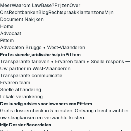
Meer
Waarom LawBase?
Prijzen
Over
Ons
Rechtbanken
Blog
Rechtspraak
Klantenzone
Mijn
Document Nakijken
Home
Advocaat
Pittem
Advocaten Brugge • West-Vlaanderen
Professionele juridische hulp in
Pittem
Transparante tarieven • Ervaren team • Snelle respons
—
Uw partner in West-Vlaanderen
Transparante communicatie
Ervaren team
Snelle afhandeling
Lokale verankering
Deskundig advies voor inwoners van Pittem
Gratis dossiercheck in 5 minuten. Ontvang direct inzicht in
uw slaagkansen en verwachte kosten.
Mijn Dossier Beoordelen