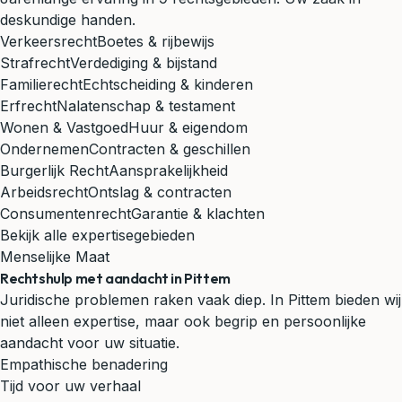
deskundige handen.
Verkeersrecht
Boetes & rijbewijs
Strafrecht
Verdediging & bijstand
Familierecht
Echtscheiding & kinderen
Erfrecht
Nalatenschap & testament
Wonen & Vastgoed
Huur & eigendom
Ondernemen
Contracten & geschillen
Burgerlijk Recht
Aansprakelijkheid
Arbeidsrecht
Ontslag & contracten
Consumentenrecht
Garantie & klachten
Bekijk alle expertisegebieden
Menselijke Maat
Rechtshulp met aandacht in Pittem
Juridische problemen raken vaak diep. In Pittem bieden wij
niet alleen expertise, maar ook begrip en persoonlijke
aandacht voor uw situatie.
Empathische benadering
Tijd voor uw verhaal