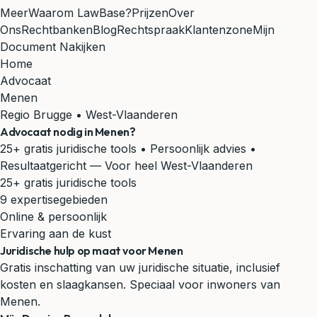
Meer
Waarom LawBase?
Prijzen
Over
Ons
Rechtbanken
Blog
Rechtspraak
Klantenzone
Mijn
Document Nakijken
Home
Advocaat
Menen
Regio Brugge • West-Vlaanderen
Advocaat nodig in
Menen
?
25+ gratis juridische tools • Persoonlijk advies •
Resultaatgericht
— Voor heel West-Vlaanderen
25+ gratis juridische tools
9 expertisegebieden
Online & persoonlijk
Ervaring aan de kust
Juridische hulp op maat voor Menen
Gratis inschatting van uw juridische situatie, inclusief
kosten en slaagkansen. Speciaal voor inwoners van
Menen.