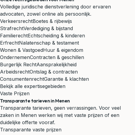
Volledige juridische dienstverlening door ervaren
advocaten, zowel online als persoonlijk.
Verkeersrecht
Boetes & rijbewijs
Strafrecht
Verdediging & bijstand
Familierecht
Echtscheiding & kinderen
Erfrecht
Nalatenschap & testament
Wonen & Vastgoed
Huur & eigendom
Ondernemen
Contracten & geschillen
Burgerlijk Recht
Aansprakelijkheid
Arbeidsrecht
Ontslag & contracten
Consumentenrecht
Garantie & klachten
Bekijk alle expertisegebieden
Vaste Prijzen
Transparante tarieven in Menen
Transparante tarieven, geen verrassingen. Voor veel
zaken in Menen werken wij met vaste prijzen of een
duidelijke offerte vooraf.
Transparante vaste prijzen