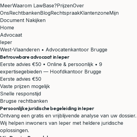
Meer
Waarom LawBase?
Prijzen
Over
Ons
Rechtbanken
Blog
Rechtspraak
Klantenzone
Mijn
Document Nakijken
Home
Advocaat
Ieper
West-Vlaanderen • Advocatenkantoor Brugge
Betrouwbare advocaat in
Ieper
Eerste advies €50 • Online & persoonlijk • 9
expertisegebieden
— Hoofdkantoor Brugge
Eerste advies €50
Vaste prijzen mogelijk
Snelle responstijd
Brugse rechtbanken
Persoonlijke juridische begeleiding in Ieper
Ontvang een gratis en vrijblijvende analyse van uw dossier.
Wij helpen inwoners van Ieper met heldere juridische
oplossingen.