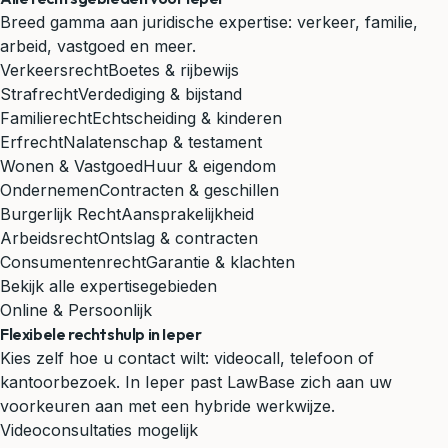
Breed gamma aan juridische expertise: verkeer, familie,
arbeid, vastgoed en meer.
Verkeersrecht
Boetes & rijbewijs
Strafrecht
Verdediging & bijstand
Familierecht
Echtscheiding & kinderen
Erfrecht
Nalatenschap & testament
Wonen & Vastgoed
Huur & eigendom
Ondernemen
Contracten & geschillen
Burgerlijk Recht
Aansprakelijkheid
Arbeidsrecht
Ontslag & contracten
Consumentenrecht
Garantie & klachten
Bekijk alle expertisegebieden
Online & Persoonlijk
Flexibele rechtshulp in Ieper
Kies zelf hoe u contact wilt: videocall, telefoon of
kantoorbezoek. In Ieper past LawBase zich aan uw
voorkeuren aan met een hybride werkwijze.
Videoconsultaties mogelijk