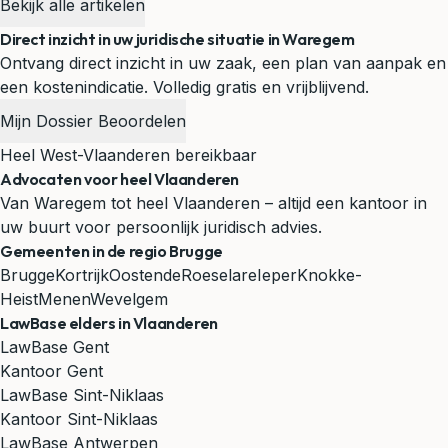
Bekijk alle artikelen
Direct inzicht in uw juridische situatie in Waregem
Ontvang direct inzicht in uw zaak, een plan van aanpak en
een kostenindicatie. Volledig gratis en vrijblijvend.
Mijn Dossier Beoordelen
Heel West-Vlaanderen bereikbaar
Advocaten voor heel Vlaanderen
Van Waregem tot heel Vlaanderen – altijd een kantoor in
uw buurt voor persoonlijk juridisch advies.
Gemeenten in de regio Brugge
Brugge
Kortrijk
Oostende
Roeselare
Ieper
Knokke-
Heist
Menen
Wevelgem
LawBase elders in Vlaanderen
LawBase Gent
Kantoor Gent
LawBase Sint-Niklaas
Kantoor Sint-Niklaas
LawBase Antwerpen