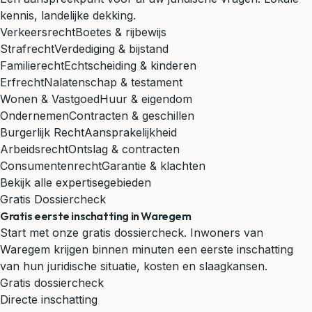
kennis, landelijke dekking.
Verkeersrecht
Boetes & rijbewijs
Strafrecht
Verdediging & bijstand
Familierecht
Echtscheiding & kinderen
Erfrecht
Nalatenschap & testament
Wonen & Vastgoed
Huur & eigendom
Ondernemen
Contracten & geschillen
Burgerlijk Recht
Aansprakelijkheid
Arbeidsrecht
Ontslag & contracten
Consumentenrecht
Garantie & klachten
Bekijk alle expertisegebieden
Gratis Dossiercheck
Gratis eerste inschatting in Waregem
Start met onze gratis dossiercheck. Inwoners van
Waregem krijgen binnen minuten een eerste inschatting
van hun juridische situatie, kosten en slaagkansen.
Gratis dossiercheck
Directe inschatting