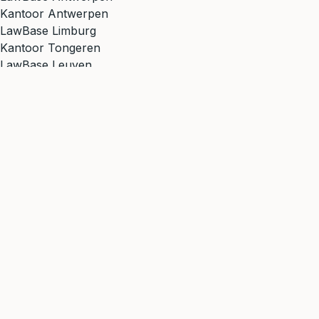
Kantoor Antwerpen
LawBase Limburg
Kantoor Tongeren
LawBase Leuven
Kantoor Leuven
Alle 6 kantoren bekijken →
Onze rechtsgebieden →
Zoekt u een advocaat in Waregem? LawBase is actief in
heel West-Vlaanderen vanuit ons kantoor in Brugge. Wij
helpen u graag met al uw juridische vragen.
LawBase
Slimme hulp, échte advocaten
Brugge (HQ) · Antwerpen · Gent · Leuven · Sint-Niklaas ·