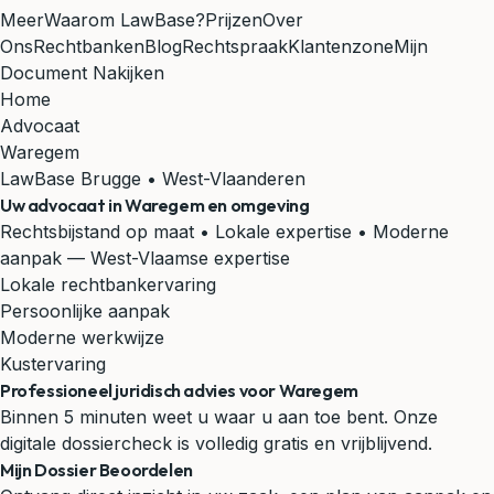
Meer
Waarom LawBase?
Prijzen
Over
Ons
Rechtbanken
Blog
Rechtspraak
Klantenzone
Mijn
Document Nakijken
Home
Advocaat
Waregem
LawBase Brugge • West-Vlaanderen
Uw advocaat in
Waregem
en omgeving
Rechtsbijstand op maat • Lokale expertise • Moderne
aanpak
— West-Vlaamse expertise
Lokale rechtbankervaring
Persoonlijke aanpak
Moderne werkwijze
Kustervaring
Professioneel juridisch advies voor Waregem
Binnen 5 minuten weet u waar u aan toe bent. Onze
digitale dossiercheck is volledig gratis en vrijblijvend.
Mijn Dossier Beoordelen