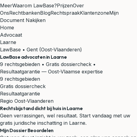
Meer
Waarom LawBase?
Prijzen
Over
Ons
Rechtbanken
Blog
Rechtspraak
Klantenzone
Mijn
Document Nakijken
Home
Advocaat
Laarne
LawBase • Gent (Oost-Vlaanderen)
LawBase advocaten in
Laarne
9 rechtsgebieden • Gratis dossiercheck •
Resultaatgarantie
— Oost-Vlaamse expertise
9 rechtsgebieden
Gratis dossiercheck
Resultaatgarantie
Regio Oost-Vlaanderen
Rechtsbijstand dicht bij huis in Laarne
Geen verrassingen, wel resultaat. Start vandaag met uw
gratis juridische inschatting in Laarne.
Mijn Dossier Beoordelen