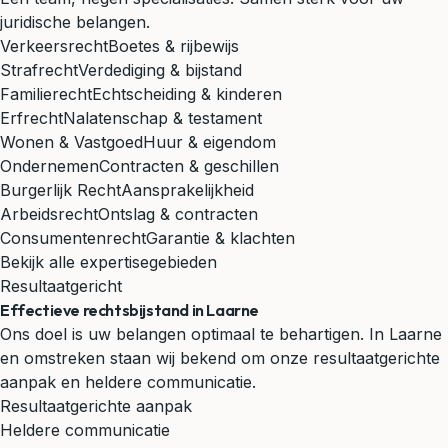
juridische belangen.
Verkeersrecht
Boetes & rijbewijs
Strafrecht
Verdediging & bijstand
Familierecht
Echtscheiding & kinderen
Erfrecht
Nalatenschap & testament
Wonen & Vastgoed
Huur & eigendom
Ondernemen
Contracten & geschillen
Burgerlijk Recht
Aansprakelijkheid
Arbeidsrecht
Ontslag & contracten
Consumentenrecht
Garantie & klachten
Bekijk alle expertisegebieden
Resultaatgericht
Effectieve rechtsbijstand in Laarne
Ons doel is uw belangen optimaal te behartigen. In Laarne
en omstreken staan wij bekend om onze resultaatgerichte
aanpak en heldere communicatie.
Resultaatgerichte aanpak
Heldere communicatie