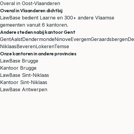
Overal in Oost-Vlaanderen
Overal in Vlaanderen dichtbij
LawBase bedient Laarne en 300+ andere Vlaamse
gemeenten vanuit 6 kantoren.
Andere steden nabij kantoor Gent
Gent
Aalst
Dendermonde
Ninove
Evergem
Geraardsbergen
De
Niklaas
Beveren
Lokeren
Temse
Onze kantoren in andere provincies
LawBase Brugge
Kantoor Brugge
LawBase Sint-Niklaas
Kantoor Sint-Niklaas
LawBase Antwerpen
Kantoor Antwerpen
LawBase Limburg
Kantoor Tongeren
LawBase Leuven
Kantoor Leuven
Bekijk alle kantoorlocaties →
Ontdek onze