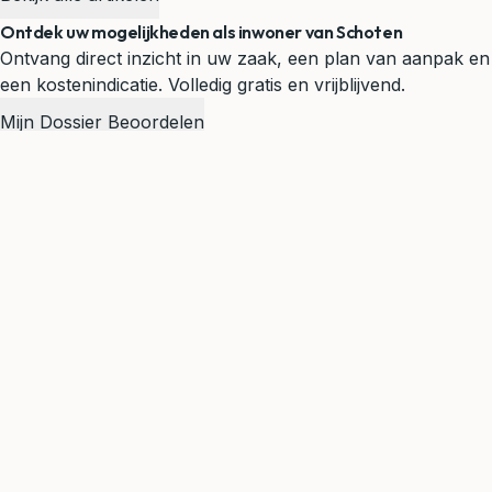
Ontdek uw mogelijkheden als inwoner van Schoten
Ontvang direct inzicht in uw zaak, een plan van aanpak en
een kostenindicatie. Volledig gratis en vrijblijvend.
Mijn Dossier Beoordelen
Uw partner in de provincie Antwerpen
Juridische hulp in uw buurt
Woont u niet in Schoten? Geen probleem. Wij bedienen
heel Vlaanderen vanuit 6 kantoren.
Ook actief in deze Antwerpen gemeenten
Antwerpen
Mechelen
Deurne
Borgerhout
Turnhout
Merksem
op-den-Berg
Bekijk ook onze andere regio's
LawBase Brugge
Kantoor Brugge
LawBase Gent
Kantoor Gent
LawBase Sint-Niklaas