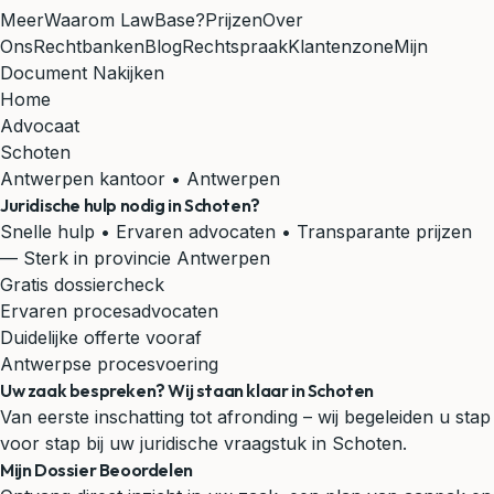
Meer
Waarom LawBase?
Prijzen
Over
Ons
Rechtbanken
Blog
Rechtspraak
Klantenzone
Mijn
Document Nakijken
Home
Advocaat
Schoten
Antwerpen kantoor • Antwerpen
Juridische hulp nodig in
Schoten
?
Snelle hulp • Ervaren advocaten • Transparante prijzen
— Sterk in provincie Antwerpen
Gratis dossiercheck
Ervaren procesadvocaten
Duidelijke offerte vooraf
Antwerpse procesvoering
Uw zaak bespreken? Wij staan klaar in Schoten
Van eerste inschatting tot afronding – wij begeleiden u stap
voor stap bij uw juridische vraagstuk in Schoten.
Mijn Dossier Beoordelen