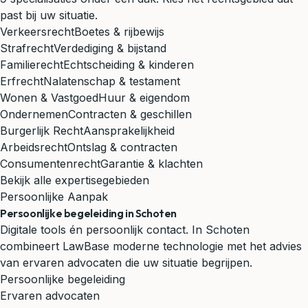
past bij uw situatie.
Verkeersrecht
Boetes & rijbewijs
Strafrecht
Verdediging & bijstand
Familierecht
Echtscheiding & kinderen
Erfrecht
Nalatenschap & testament
Wonen & Vastgoed
Huur & eigendom
Ondernemen
Contracten & geschillen
Burgerlijk Recht
Aansprakelijkheid
Arbeidsrecht
Ontslag & contracten
Consumentenrecht
Garantie & klachten
Bekijk alle expertisegebieden
Persoonlijke Aanpak
Persoonlijke begeleiding in Schoten
Digitale tools én persoonlijk contact. In Schoten
combineert LawBase moderne technologie met het advies
van ervaren advocaten die uw situatie begrijpen.
Persoonlijke begeleiding
Ervaren advocaten