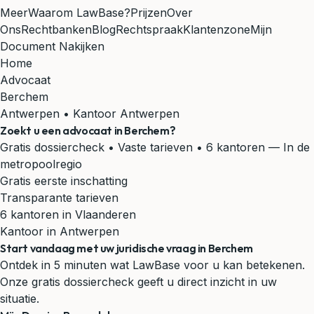
Meer
Waarom LawBase?
Prijzen
Over
Ons
Rechtbanken
Blog
Rechtspraak
Klantenzone
Mijn
Document Nakijken
Home
Advocaat
Berchem
Antwerpen • Kantoor Antwerpen
Zoekt u een advocaat in
Berchem
?
Gratis dossiercheck • Vaste tarieven • 6 kantoren
— In de
metropoolregio
Gratis eerste inschatting
Transparante tarieven
6 kantoren in Vlaanderen
Kantoor in Antwerpen
Start vandaag met uw juridische vraag in Berchem
Ontdek in 5 minuten wat LawBase voor u kan betekenen.
Onze gratis dossiercheck geeft u direct inzicht in uw
situatie.