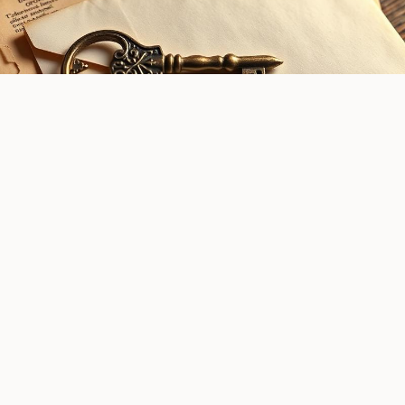
Erfrecht
7 min leestijd
Levensverzekering & Erfbelasting: Fouten Vermijden
Voorkom veelgemaakte fouten bij levensverzekeringen en
erfbelasting. Leer hoe u uw vermogen optimaal beschermt
met juridisch advies van LawBase.