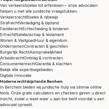
Van verkeersboetes tot erfenissen – onze advocaten
helpen u met alle juridische vraagstukken.
Verkeersrecht
Boetes & rijbewijs
Strafrecht
Verdediging & bijstand
Familierecht
Echtscheiding & kinderen
Erfrecht
Nalatenschap & testament
Wonen & Vastgoed
Huur & eigendom
Ondernemen
Contracten & geschillen
Burgerlijk Recht
Aansprakelijkheid
Arbeidsrecht
Ontslag & contracten
Consumentenrecht
Garantie & klachten
Bekijk alle expertisegebieden
Digitale Innovatie
Moderne rechtsbijstand in Berchem
In Berchem bieden wij juridische hulp via slimme online
tools. Onze gratis calculators en checkers geven u direct
inzicht, zodat u weet waar u aan toe bent voordat u een
advocaat spreekt.