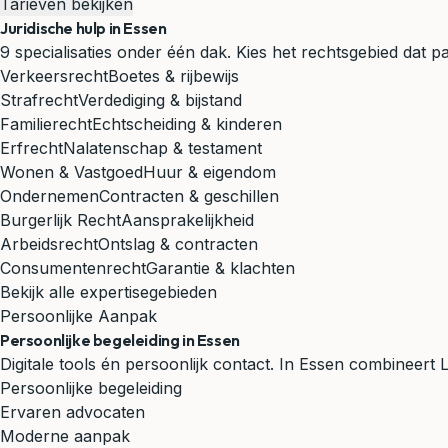
Tarieven bekijken
Juridische hulp in Essen
9 specialisaties onder één dak. Kies het rechtsgebied dat pas
Verkeersrecht
Boetes & rijbewijs
Strafrecht
Verdediging & bijstand
Familierecht
Echtscheiding & kinderen
Erfrecht
Nalatenschap & testament
Wonen & Vastgoed
Huur & eigendom
Ondernemen
Contracten & geschillen
Burgerlijk Recht
Aansprakelijkheid
Arbeidsrecht
Ontslag & contracten
Consumentenrecht
Garantie & klachten
Bekijk alle expertisegebieden
Persoonlijke Aanpak
Persoonlijke begeleiding in Essen
Digitale tools én persoonlijk contact. In Essen combineer
Persoonlijke begeleiding
Ervaren advocaten
Moderne aanpak