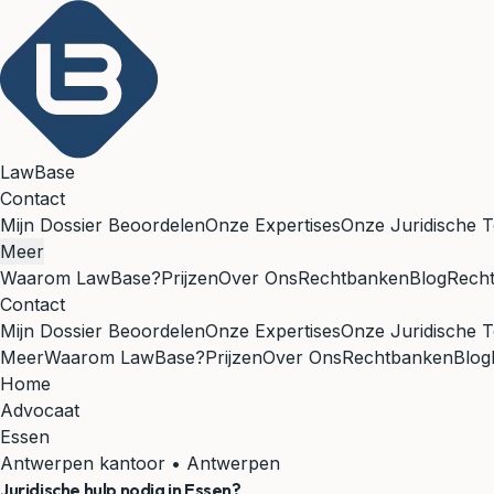
LawBase
Contact
Mijn Dossier Beoordelen
Onze Expertises
Onze Juridische T
Meer
Waarom LawBase?
Prijzen
Over Ons
Rechtbanken
Blog
Rech
Contact
Mijn Dossier Beoordelen
Onze Expertises
Onze Juridische T
Meer
Waarom LawBase?
Prijzen
Over Ons
Rechtbanken
Blog
Home
Advocaat
Essen
Antwerpen kantoor • Antwerpen
Juridische hulp nodig in
Essen
?