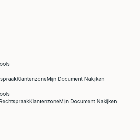
ools
tspraak
Klantenzone
Mijn Document Nakijken
ools
Rechtspraak
Klantenzone
Mijn Document Nakijken