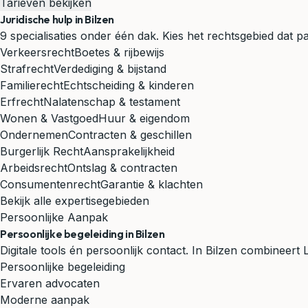
Tarieven bekijken
Juridische hulp in Bilzen
9 specialisaties onder één dak. Kies het rechtsgebied dat pas
Verkeersrecht
Boetes & rijbewijs
Strafrecht
Verdediging & bijstand
Familierecht
Echtscheiding & kinderen
Erfrecht
Nalatenschap & testament
Wonen & Vastgoed
Huur & eigendom
Ondernemen
Contracten & geschillen
Burgerlijk Recht
Aansprakelijkheid
Arbeidsrecht
Ontslag & contracten
Consumentenrecht
Garantie & klachten
Bekijk alle expertisegebieden
Persoonlijke Aanpak
Persoonlijke begeleiding in Bilzen
Digitale tools én persoonlijk contact. In Bilzen combineer
Persoonlijke begeleiding
Ervaren advocaten
Moderne aanpak