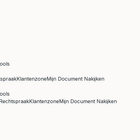
ools
tspraak
Klantenzone
Mijn Document Nakijken
ools
Rechtspraak
Klantenzone
Mijn Document Nakijken