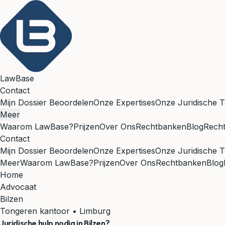
LawBase
Contact
Mijn Dossier Beoordelen
Onze Expertises
Onze Juridische T
Meer
Waarom LawBase?
Prijzen
Over Ons
Rechtbanken
Blog
Rech
Contact
Mijn Dossier Beoordelen
Onze Expertises
Onze Juridische T
Meer
Waarom LawBase?
Prijzen
Over Ons
Rechtbanken
Blog
Home
Advocaat
Bilzen
Tongeren kantoor • Limburg
Juridische hulp nodig in
Bilzen
?