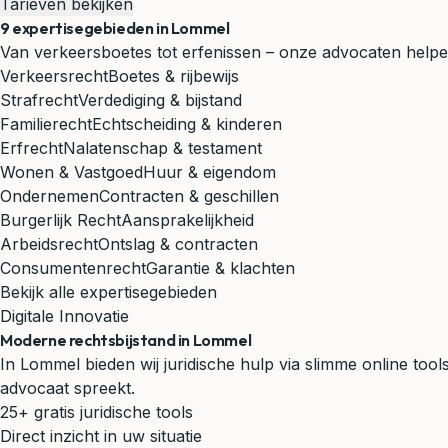
Tarieven bekijken
9 expertisegebieden in Lommel
Van verkeersboetes tot erfenissen – onze advocaten helpen
Verkeersrecht
Boetes & rijbewijs
Strafrecht
Verdediging & bijstand
Familierecht
Echtscheiding & kinderen
Erfrecht
Nalatenschap & testament
Wonen & Vastgoed
Huur & eigendom
Ondernemen
Contracten & geschillen
Burgerlijk Recht
Aansprakelijkheid
Arbeidsrecht
Ontslag & contracten
Consumentenrecht
Garantie & klachten
Bekijk alle expertisegebieden
Digitale Innovatie
Moderne rechtsbijstand in Lommel
In Lommel bieden wij juridische hulp via slimme online too
advocaat spreekt.
25+ gratis juridische tools
Direct inzicht in uw situatie