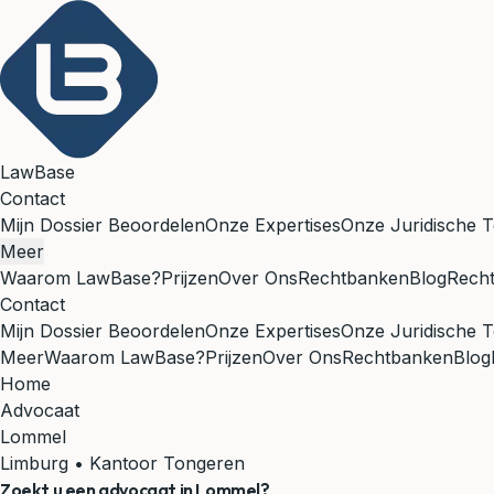
LawBase
Contact
Mijn Dossier Beoordelen
Onze Expertises
Onze Juridische T
Meer
Waarom LawBase?
Prijzen
Over Ons
Rechtbanken
Blog
Rech
Contact
Mijn Dossier Beoordelen
Onze Expertises
Onze Juridische T
Meer
Waarom LawBase?
Prijzen
Over Ons
Rechtbanken
Blog
Home
Advocaat
Lommel
Limburg • Kantoor Tongeren
Zoekt u een advocaat in
Lommel
?