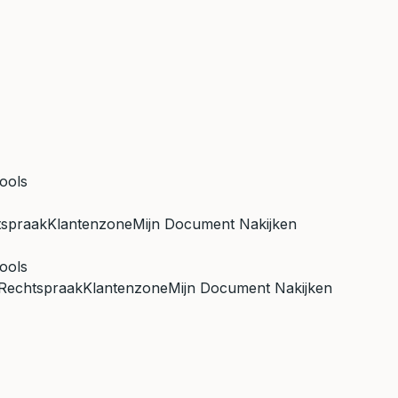
ools
tspraak
Klantenzone
Mijn Document Nakijken
ools
Rechtspraak
Klantenzone
Mijn Document Nakijken