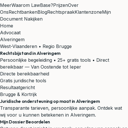
Meer
Waarom LawBase?
Prijzen
Over
Ons
Rechtbanken
Blog
Rechtspraak
Klantenzone
Mijn
Document Nakijken
Home
Advocaat
Alveringem
West-Vlaanderen • Regio Brugge
Rechtsbijstand in
Alveringem
Persoonlijke begeleiding • 25+ gratis tools • Direct
bereikbaar
— Van Oostende tot Ieper
Directe bereikbaarheid
Gratis juridische tools
Resultaatgericht
Brugge & Kortrijk
Juridische ondersteuning op maat in Alveringem
Transparante tarieven, persoonlijke aanpak. Ontdek wat
wij voor u kunnen betekenen in Alveringem.
Mijn Dossier Beoordelen