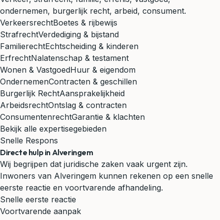
ondernemen, burgerlijk recht, arbeid, consument.
Verkeersrecht
Boetes & rijbewijs
Strafrecht
Verdediging & bijstand
Familierecht
Echtscheiding & kinderen
Erfrecht
Nalatenschap & testament
Wonen & Vastgoed
Huur & eigendom
Ondernemen
Contracten & geschillen
Burgerlijk Recht
Aansprakelijkheid
Arbeidsrecht
Ontslag & contracten
Consumentenrecht
Garantie & klachten
Bekijk alle expertisegebieden
Snelle Respons
Directe hulp in Alveringem
Wij begrijpen dat juridische zaken vaak urgent zijn.
Inwoners van Alveringem kunnen rekenen op een snelle
eerste reactie en voortvarende afhandeling.
Snelle eerste reactie
Voortvarende aanpak