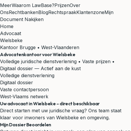
Meer
Waarom LawBase?
Prijzen
Over
Ons
Rechtbanken
Blog
Rechtspraak
Klantenzone
Mijn
Document Nakijken
Home
Advocaat
Wielsbeke
Kantoor Brugge • West-Vlaanderen
Advocatenkantoor voor
Wielsbeke
Volledige juridische dienstverlening • Vaste prijzen •
Digitaal dossier
— Actief aan de kust
Volledige dienstverlening
Digitaal dossier
Vaste contactpersoon
West-Vlaams netwerk
Uw advocaat in Wielsbeke – direct beschikbaar
Direct starten met uw juridische vraag? Ons team staat
klaar voor inwoners van Wielsbeke en omgeving.
Mijn Dossier Beoordelen