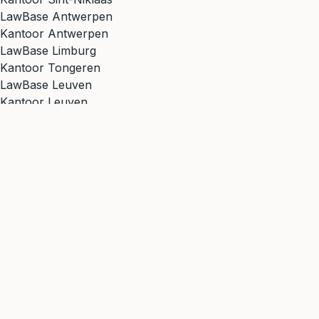
LawBase Antwerpen
Kantoor Antwerpen
LawBase Limburg
Kantoor Tongeren
LawBase Leuven
Kantoor Leuven
Vind uw dichtstbijzijnde kantoor →
Wat kunnen wij voor u
doen? →
Van Wielsbeke tot heel Vlaanderen: LawBase advocaten
staan voor u klaar. Met 6 kantoren, waaronder Brugge,
zijn wij altijd dichtbij.
LawBase