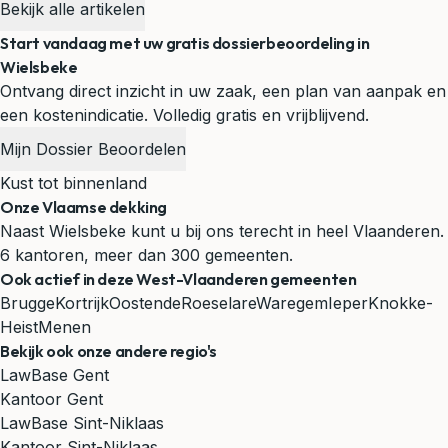
Bekijk alle artikelen
Start vandaag met uw gratis dossierbeoordeling in
Wielsbeke
Ontvang direct inzicht in uw zaak, een plan van aanpak en
een kostenindicatie. Volledig gratis en vrijblijvend.
Mijn Dossier Beoordelen
Kust tot binnenland
Onze Vlaamse dekking
Naast Wielsbeke kunt u bij ons terecht in heel Vlaanderen.
6 kantoren, meer dan 300 gemeenten.
Ook actief in deze West-Vlaanderen gemeenten
Brugge
Kortrijk
Oostende
Roeselare
Waregem
Ieper
Knokke-
Heist
Menen
Bekijk ook onze andere regio's
LawBase Gent
Kantoor Gent
LawBase Sint-Niklaas
Kantoor Sint-Niklaas