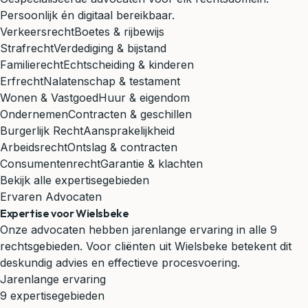
Persoonlijk én digitaal bereikbaar.
Verkeersrecht
Boetes & rijbewijs
Strafrecht
Verdediging & bijstand
Familierecht
Echtscheiding & kinderen
Erfrecht
Nalatenschap & testament
Wonen & Vastgoed
Huur & eigendom
Ondernemen
Contracten & geschillen
Burgerlijk Recht
Aansprakelijkheid
Arbeidsrecht
Ontslag & contracten
Consumentenrecht
Garantie & klachten
Bekijk alle expertisegebieden
Ervaren Advocaten
Expertise voor Wielsbeke
Onze advocaten hebben jarenlange ervaring in alle 9
rechtsgebieden. Voor cliënten uit Wielsbeke betekent dit
deskundig advies en effectieve procesvoering.
Jarenlange ervaring
9 expertisegebieden