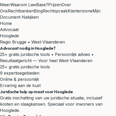
Meer
Waarom LawBase?
Prijzen
Over
Ons
Rechtbanken
Blog
Rechtspraak
Klantenzone
Mijn
Document Nakijken
Home
Advocaat
Hooglede
Regio Brugge • West-Vlaanderen
Advocaat nodig in
Hooglede
?
25+ gratis juridische tools • Persoonlijk advies •
Resultaatgericht
— Voor heel West-Vlaanderen
25+ gratis juridische tools
9 expertisegebieden
Online & persoonlijk
Ervaring aan de kust
Juridische hulp op maat voor Hooglede
Gratis inschatting van uw juridische situatie, inclusief
kosten en slaagkansen. Speciaal voor inwoners van
Hooglede.