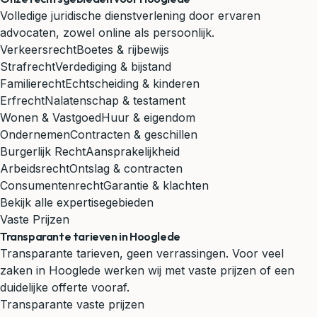
Volledige juridische dienstverlening door ervaren
advocaten, zowel online als persoonlijk.
Verkeersrecht
Boetes & rijbewijs
Strafrecht
Verdediging & bijstand
Familierecht
Echtscheiding & kinderen
Erfrecht
Nalatenschap & testament
Wonen & Vastgoed
Huur & eigendom
Ondernemen
Contracten & geschillen
Burgerlijk Recht
Aansprakelijkheid
Arbeidsrecht
Ontslag & contracten
Consumentenrecht
Garantie & klachten
Bekijk alle expertisegebieden
Vaste Prijzen
Transparante tarieven in Hooglede
Transparante tarieven, geen verrassingen. Voor veel
zaken in Hooglede werken wij met vaste prijzen of een
duidelijke offerte vooraf.
Transparante vaste prijzen