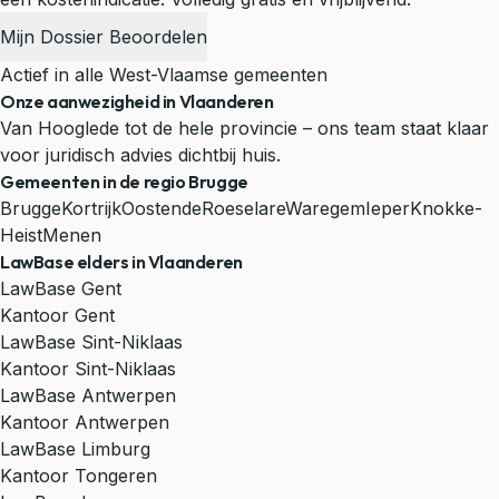
Mijn Dossier Beoordelen
Actief in alle West-Vlaamse gemeenten
Onze aanwezigheid in Vlaanderen
Van Hooglede tot de hele provincie – ons team staat klaar
voor juridisch advies dichtbij huis.
Gemeenten in de regio Brugge
Brugge
Kortrijk
Oostende
Roeselare
Waregem
Ieper
Knokke-
Heist
Menen
LawBase elders in Vlaanderen
LawBase Gent
Kantoor Gent
LawBase Sint-Niklaas
Kantoor Sint-Niklaas
LawBase Antwerpen
Kantoor Antwerpen
LawBase Limburg
Kantoor Tongeren