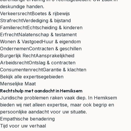
deskundige handen.
Verkeersrecht
Boetes & rijbewijs
Strafrecht
Verdediging & bijstand
Familierecht
Echtscheiding & kinderen
Erfrecht
Nalatenschap & testament
Wonen & Vastgoed
Huur & eigendom
Ondernemen
Contracten & geschillen
Burgerlijk Recht
Aansprakelijkheid
Arbeidsrecht
Ontslag & contracten
Consumentenrecht
Garantie & klachten
Bekijk alle expertisegebieden
Menselijke Maat
Rechtshulp met aandacht in Hemiksem
Juridische problemen raken vaak diep. In Hemiksem
bieden wij niet alleen expertise, maar ook begrip en
persoonlijke aandacht voor uw situatie.
Empathische benadering
Tijd voor uw verhaal