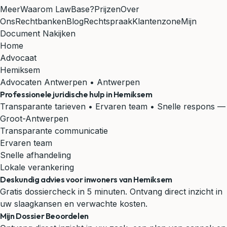
Meer
Waarom LawBase?
Prijzen
Over
Ons
Rechtbanken
Blog
Rechtspraak
Klantenzone
Mijn
Document Nakijken
Home
Advocaat
Hemiksem
Advocaten Antwerpen • Antwerpen
Professionele juridische hulp in
Hemiksem
Transparante tarieven • Ervaren team • Snelle respons
—
Groot-Antwerpen
Transparante communicatie
Ervaren team
Snelle afhandeling
Lokale verankering
Deskundig advies voor inwoners van Hemiksem
Gratis dossiercheck in 5 minuten. Ontvang direct inzicht in
uw slaagkansen en verwachte kosten.
Mijn Dossier Beoordelen