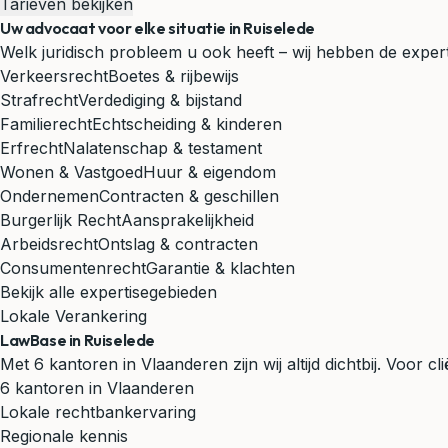
Tarieven bekijken
Uw advocaat voor elke situatie in Ruiselede
Welk juridisch probleem u ook heeft – wij hebben de experti
Verkeersrecht
Boetes & rijbewijs
Strafrecht
Verdediging & bijstand
Familierecht
Echtscheiding & kinderen
Erfrecht
Nalatenschap & testament
Wonen & Vastgoed
Huur & eigendom
Ondernemen
Contracten & geschillen
Burgerlijk Recht
Aansprakelijkheid
Arbeidsrecht
Ontslag & contracten
Consumentenrecht
Garantie & klachten
Bekijk alle expertisegebieden
Lokale Verankering
LawBase in Ruiselede
Met 6 kantoren in Vlaanderen zijn wij altijd dichtbij. Voor c
6 kantoren in Vlaanderen
Lokale rechtbankervaring
Regionale kennis