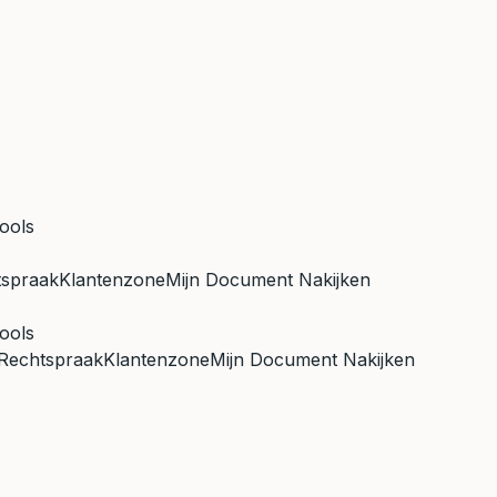
ools
tspraak
Klantenzone
Mijn Document Nakijken
ools
Rechtspraak
Klantenzone
Mijn Document Nakijken