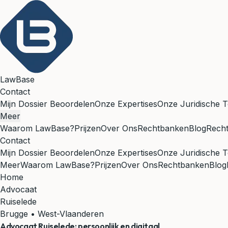
LawBase
Contact
Mijn Dossier Beoordelen
Onze Expertises
Onze Juridische T
Meer
Waarom LawBase?
Prijzen
Over Ons
Rechtbanken
Blog
Rech
Contact
Mijn Dossier Beoordelen
Onze Expertises
Onze Juridische T
Meer
Waarom LawBase?
Prijzen
Over Ons
Rechtbanken
Blog
Home
Advocaat
Ruiselede
Brugge • West-Vlaanderen
Advocaat
Ruiselede
: persoonlijk en digitaal