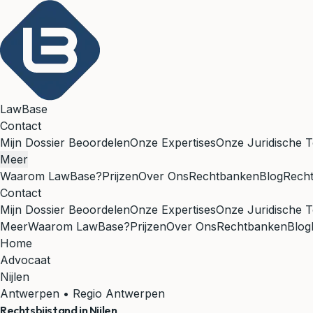
LawBase
Contact
Mijn Dossier Beoordelen
Onze Expertises
Onze Juridische T
Meer
Waarom LawBase?
Prijzen
Over Ons
Rechtbanken
Blog
Rech
Contact
Mijn Dossier Beoordelen
Onze Expertises
Onze Juridische T
Meer
Waarom LawBase?
Prijzen
Over Ons
Rechtbanken
Blog
Home
Advocaat
Nijlen
Antwerpen • Regio Antwerpen
Rechtsbijstand in
Nijlen