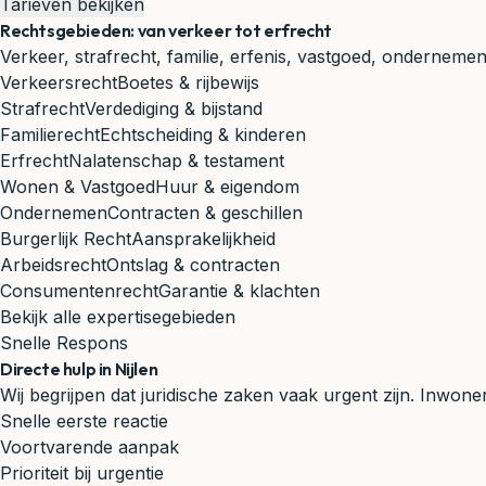
Tarieven bekijken
Rechtsgebieden: van verkeer tot erfrecht
Verkeer, strafrecht, familie, erfenis, vastgoed, ondernemen
Verkeersrecht
Boetes & rijbewijs
Strafrecht
Verdediging & bijstand
Familierecht
Echtscheiding & kinderen
Erfrecht
Nalatenschap & testament
Wonen & Vastgoed
Huur & eigendom
Ondernemen
Contracten & geschillen
Burgerlijk Recht
Aansprakelijkheid
Arbeidsrecht
Ontslag & contracten
Consumentenrecht
Garantie & klachten
Bekijk alle expertisegebieden
Snelle Respons
Directe hulp in Nijlen
Wij begrijpen dat juridische zaken vaak urgent zijn. Inwon
Snelle eerste reactie
Voortvarende aanpak
Prioriteit bij urgentie