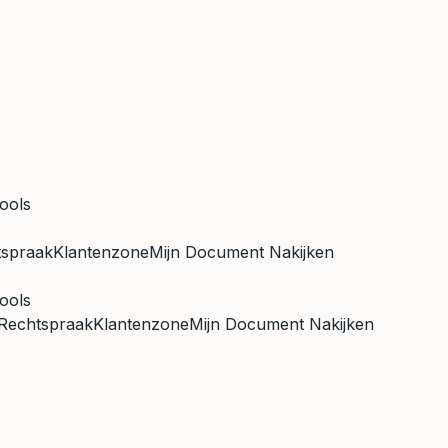
ools
tspraak
Klantenzone
Mijn Document Nakijken
ools
Rechtspraak
Klantenzone
Mijn Document Nakijken