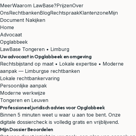
Meer
Waarom LawBase?
Prijzen
Over
Ons
Rechtbanken
Blog
Rechtspraak
Klantenzone
Mijn
Document Nakijken
Home
Advocaat
Opglabbeek
LawBase Tongeren • Limburg
Uw advocaat in
Opglabbeek
en omgeving
Rechtsbijstand op maat • Lokale expertise • Moderne
aanpak
— Limburgse rechtbanken
Lokale rechtbankervaring
Persoonlijke aanpak
Moderne werkwijze
Tongeren en Leuven
Professioneel juridisch advies voor Opglabbeek
Binnen 5 minuten weet u waar u aan toe bent. Onze
digitale dossiercheck is volledig gratis en vrijblijvend.
Mijn Dossier Beoordelen