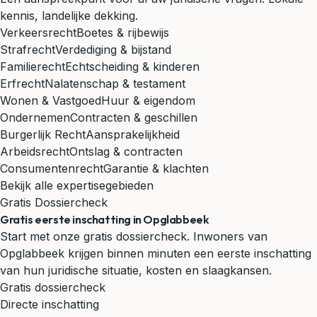
kennis, landelijke dekking.
Verkeersrecht
Boetes & rijbewijs
Strafrecht
Verdediging & bijstand
Familierecht
Echtscheiding & kinderen
Erfrecht
Nalatenschap & testament
Wonen & Vastgoed
Huur & eigendom
Ondernemen
Contracten & geschillen
Burgerlijk Recht
Aansprakelijkheid
Arbeidsrecht
Ontslag & contracten
Consumentenrecht
Garantie & klachten
Bekijk alle expertisegebieden
Gratis Dossiercheck
Gratis eerste inschatting in Opglabbeek
Start met onze gratis dossiercheck. Inwoners van
Opglabbeek krijgen binnen minuten een eerste inschatting
van hun juridische situatie, kosten en slaagkansen.
Gratis dossiercheck
Directe inschatting