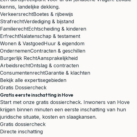
kennis, landelijke dekking.
Verkeersrecht
Boetes & rijbewijs
Strafrecht
Verdediging & bijstand
Familierecht
Echtscheiding & kinderen
Erfrecht
Nalatenschap & testament
Wonen & Vastgoed
Huur & eigendom
Ondernemen
Contracten & geschillen
Burgerlijk Recht
Aansprakelijkheid
Arbeidsrecht
Ontslag & contracten
Consumentenrecht
Garantie & klachten
Bekijk alle expertisegebieden
Gratis Dossiercheck
Gratis eerste inschatting in Hove
Start met onze gratis dossiercheck. Inwoners van Hove
krijgen binnen minuten een eerste inschatting van hun
juridische situatie, kosten en slaagkansen.
Gratis dossiercheck
Directe inschatting