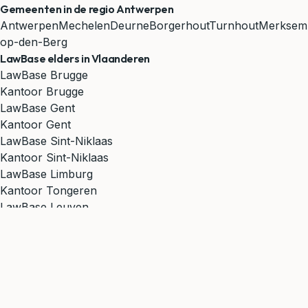
Gemeenten in de regio Antwerpen
Antwerpen
Mechelen
Deurne
Borgerhout
Turnhout
Merksem
op-den-Berg
LawBase elders in Vlaanderen
LawBase Brugge
Kantoor Brugge
LawBase Gent
Kantoor Gent
LawBase Sint-Niklaas
Kantoor Sint-Niklaas
LawBase Limburg
Kantoor Tongeren
LawBase Leuven
Kantoor Leuven
Alle 6 kantoren bekijken →
Onze rechtsgebieden →
Zoekt u een advocaat in Hove? LawBase is actief in heel
Antwerpen vanuit ons kantoor in Antwerpen. Wij helpen u
graag met al uw juridische vragen.