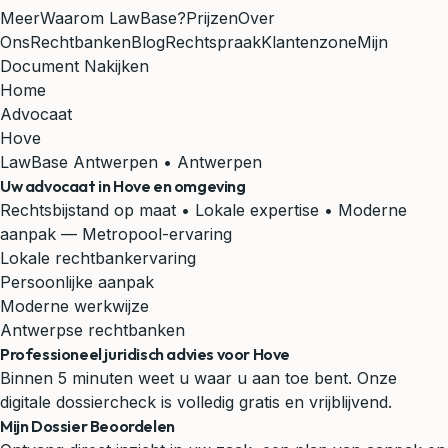
Meer
Waarom LawBase?
Prijzen
Over
Ons
Rechtbanken
Blog
Rechtspraak
Klantenzone
Mijn
Document Nakijken
Home
Advocaat
Hove
LawBase Antwerpen • Antwerpen
Uw advocaat in
Hove
en omgeving
Rechtsbijstand op maat • Lokale expertise • Moderne
aanpak
— Metropool-ervaring
Lokale rechtbankervaring
Persoonlijke aanpak
Moderne werkwijze
Antwerpse rechtbanken
Professioneel juridisch advies voor Hove
Binnen 5 minuten weet u waar u aan toe bent. Onze
digitale dossiercheck is volledig gratis en vrijblijvend.
Mijn Dossier Beoordelen