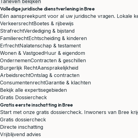
Tarieven bekijken
Volledige juridische dienstverlening in Bree
Eén aanspreekpunt voor al uw juridische vragen. Lokale ken
Verkeersrecht
Boetes & rijbewijs
Strafrecht
Verdediging & bijstand
Familierecht
Echtscheiding & kinderen
Erfrecht
Nalatenschap & testament
Wonen & Vastgoed
Huur & eigendom
Ondernemen
Contracten & geschillen
Burgerlijk Recht
Aansprakelijkheid
Arbeidsrecht
Ontslag & contracten
Consumentenrecht
Garantie & klachten
Bekijk alle expertisegebieden
Gratis Dossiercheck
Gratis eerste inschatting in Bree
Start met onze gratis dossiercheck. Inwoners van Bree krij
Gratis dossiercheck
Directe inschatting
Vrijblijvend advies