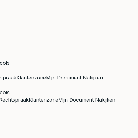
ools
tspraak
Klantenzone
Mijn Document Nakijken
ools
Rechtspraak
Klantenzone
Mijn Document Nakijken