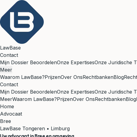
LawBase
Contact
Mijn Dossier Beoordelen
Onze Expertises
Onze Juridische T
Meer
Waarom LawBase?
Prijzen
Over Ons
Rechtbanken
Blog
Rech
Contact
Mijn Dossier Beoordelen
Onze Expertises
Onze Juridische T
Meer
Waarom LawBase?
Prijzen
Over Ons
Rechtbanken
Blog
Home
Advocaat
Bree
LawBase Tongeren • Limburg
Uw advocaat in
Bree
en omgeving