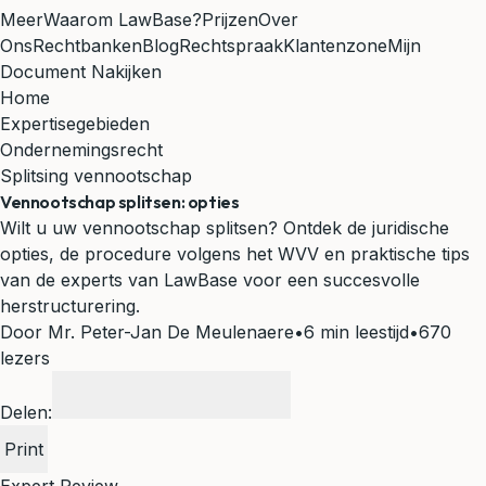
Meer
Waarom LawBase?
Prijzen
Over
Ons
Rechtbanken
Blog
Rechtspraak
Klantenzone
Mijn
Document Nakijken
Home
Expertisegebieden
Ondernemingsrecht
Splitsing vennootschap
Vennootschap splitsen: opties
Wilt u uw vennootschap splitsen? Ontdek de juridische
opties, de procedure volgens het WVV en praktische tips
van de experts van LawBase voor een succesvolle
herstructurering.
Door Mr. Peter-Jan De Meulenaere
•
6 min leestijd
•
670
lezers
Delen:
Print