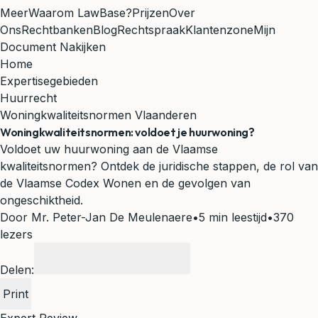
Meer
Waarom LawBase?
Prijzen
Over
Ons
Rechtbanken
Blog
Rechtspraak
Klantenzone
Mijn
Document Nakijken
Home
Expertisegebieden
Huurrecht
Woningkwaliteitsnormen Vlaanderen
Woningkwaliteitsnormen: voldoet je huurwoning?
Voldoet uw huurwoning aan de Vlaamse
kwaliteitsnormen? Ontdek de juridische stappen, de rol van
de Vlaamse Codex Wonen en de gevolgen van
ongeschiktheid.
Door Mr. Peter-Jan De Meulenaere
•
5 min leestijd
•
370
lezers
Delen:
Print