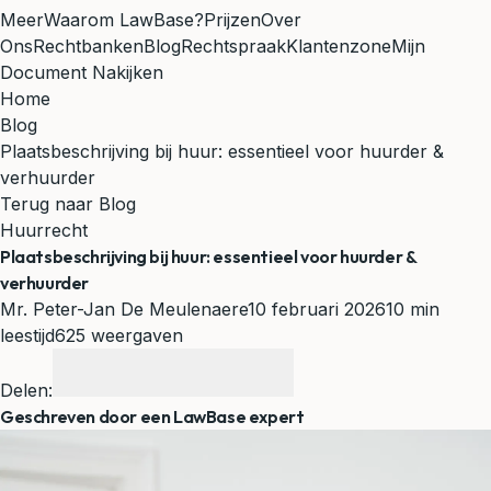
Meer
Waarom LawBase?
Prijzen
Over
Ons
Rechtbanken
Blog
Rechtspraak
Klantenzone
Mijn
Document Nakijken
Home
Blog
Plaatsbeschrijving bij huur: essentieel voor huurder &
verhuurder
Terug naar Blog
Huurrecht
Plaatsbeschrijving bij huur: essentieel voor huurder &
verhuurder
Mr. Peter-Jan De Meulenaere
10 februari 2026
10 min
leestijd
625 weergaven
Delen:
Geschreven door een LawBase expert