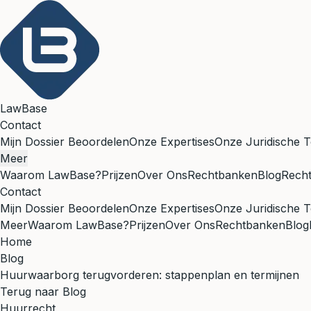
LawBase
Contact
Mijn Dossier Beoordelen
Onze Expertises
Onze Juridische T
Meer
Waarom LawBase?
Prijzen
Over Ons
Rechtbanken
Blog
Rech
Contact
Mijn Dossier Beoordelen
Onze Expertises
Onze Juridische T
Meer
Waarom LawBase?
Prijzen
Over Ons
Rechtbanken
Blog
Home
Blog
Huurwaarborg terugvorderen: stappenplan en termijnen
Terug naar Blog
Huurrecht