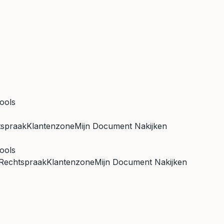
ools
tspraak
Klantenzone
Mijn Document Nakijken
ools
Rechtspraak
Klantenzone
Mijn Document Nakijken