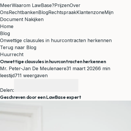
Meer
Waarom LawBase?
Prijzen
Over
Ons
Rechtbanken
Blog
Rechtspraak
Klantenzone
Mijn
Document Nakijken
Home
Blog
Onwettige clausules in huurcontracten herkennen
Terug naar Blog
Huurrecht
Onwettige clausules in huurcontracten herkennen
Mr. Peter-Jan De Meulenaere
31 maart 2026
6 min
leestijd
711 weergaven
Delen:
Geschreven door een LawBase expert