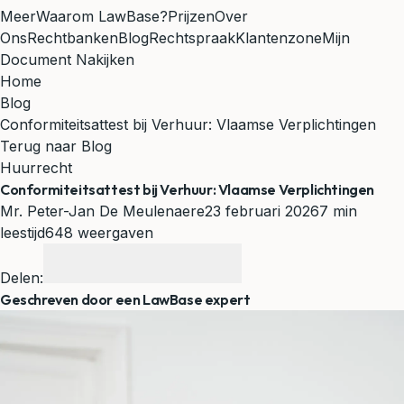
Meer
Waarom LawBase?
Prijzen
Over
Ons
Rechtbanken
Blog
Rechtspraak
Klantenzone
Mijn
Document Nakijken
Home
Blog
Conformiteitsattest bij Verhuur: Vlaamse Verplichtingen
Terug naar Blog
Huurrecht
Conformiteitsattest bij Verhuur: Vlaamse Verplichtingen
Mr. Peter-Jan De Meulenaere
23 februari 2026
7 min
leestijd
648 weergaven
Delen:
Geschreven door een LawBase expert