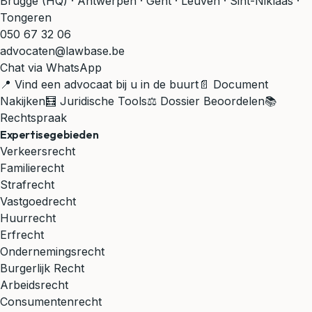
Brugge (HQ) · Antwerpen · Gent · Leuven · Sint-Niklaas ·
Tongeren
050 67 32 06
advocaten@lawbase.be
Chat via WhatsApp
📍 Vind een advocaat bij u in de buurt
📄 Document
Nakijken
🧮 Juridische Tools
⚖️ Dossier Beoordelen
📚
Rechtspraak
Expertisegebieden
Verkeersrecht
Familierecht
Strafrecht
Vastgoedrecht
Huurrecht
Erfrecht
Ondernemingsrecht
Burgerlijk Recht
Arbeidsrecht
Consumentenrecht