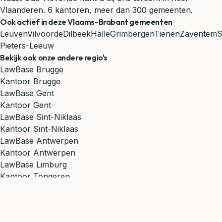
Vlaanderen. 6 kantoren, meer dan 300 gemeenten.
Ook actief in deze Vlaams-Brabant gemeenten
Leuven
Vilvoorde
Dilbeek
Halle
Grimbergen
Tienen
Zaventem
S
Pieters-Leeuw
Bekijk ook onze andere regio's
LawBase Brugge
Kantoor Brugge
LawBase Gent
Kantoor Gent
LawBase Sint-Niklaas
Kantoor Sint-Niklaas
LawBase Antwerpen
Kantoor Antwerpen
LawBase Limburg
Kantoor Tongeren
Vind uw dichtstbijzijnde kantoor →
Wat kunnen wij voor u
doen? →
Van Oud-Heverlee tot heel Vlaanderen: LawBase