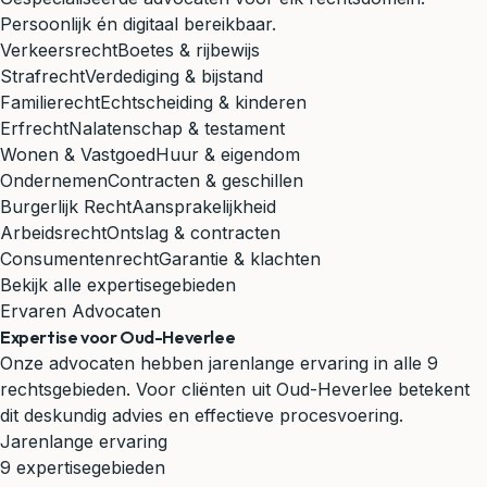
Persoonlijk én digitaal bereikbaar.
Verkeersrecht
Boetes & rijbewijs
Strafrecht
Verdediging & bijstand
Familierecht
Echtscheiding & kinderen
Erfrecht
Nalatenschap & testament
Wonen & Vastgoed
Huur & eigendom
Ondernemen
Contracten & geschillen
Burgerlijk Recht
Aansprakelijkheid
Arbeidsrecht
Ontslag & contracten
Consumentenrecht
Garantie & klachten
Bekijk alle expertisegebieden
Ervaren Advocaten
Expertise voor Oud-Heverlee
Onze advocaten hebben jarenlange ervaring in alle 9
rechtsgebieden. Voor cliënten uit Oud-Heverlee betekent
dit deskundig advies en effectieve procesvoering.
Jarenlange ervaring
9 expertisegebieden