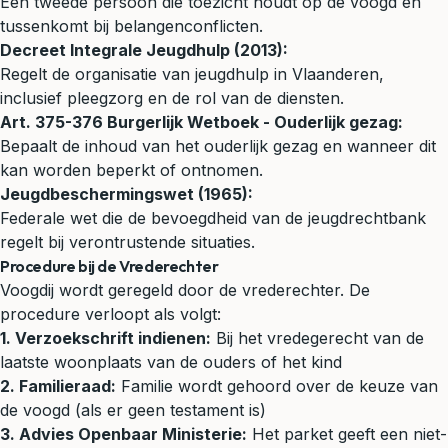
Een tweede persoon die toezicht houdt op de voogd en
tussenkomt bij belangenconflicten.
Decreet Integrale Jeugdhulp (2013):
Regelt de organisatie van jeugdhulp in Vlaanderen,
inclusief pleegzorg en de rol van de diensten.
Art. 375-376 Burgerlijk Wetboek - Ouderlijk gezag:
Bepaalt de inhoud van het ouderlijk gezag en wanneer dit
kan worden beperkt of ontnomen.
Jeugdbeschermingswet (1965):
Federale wet die de bevoegdheid van de jeugdrechtbank
regelt bij verontrustende situaties.
Procedure bij de Vrederechter
Voogdij wordt geregeld door de vrederechter. De
procedure verloopt als volgt:
1. Verzoekschrift indienen:
Bij het vredegerecht van de
laatste woonplaats van de ouders of het kind
2. Familieraad:
Familie wordt gehoord over de keuze van
de voogd (als er geen testament is)
3. Advies Openbaar Ministerie:
Het parket geeft een niet-