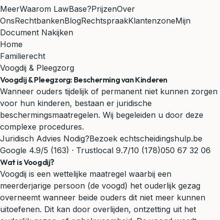
Meer
Waarom LawBase?
Prijzen
Over
Ons
Rechtbanken
Blog
Rechtspraak
Klantenzone
Mijn
Document Nakijken
Home
Familierecht
Voogdij & Pleegzorg
Voogdij & Pleegzorg: Bescherming van Kinderen
Wanneer ouders tijdelijk of permanent niet kunnen zorgen
voor hun kinderen, bestaan er juridische
beschermingsmaatregelen. Wij begeleiden u door deze
complexe procedures.
Juridisch Advies Nodig?
Bezoek echtscheidingshulp.be
Google 4.9/5 (163) · Trustlocal 9.7/10 (178)
050 67 32 06
Wat is Voogdij?
Voogdij is een wettelijke maatregel waarbij een
meerderjarige persoon (de voogd) het ouderlijk gezag
overneemt wanneer beide ouders dit niet meer kunnen
uitoefenen. Dit kan door overlijden, ontzetting uit het