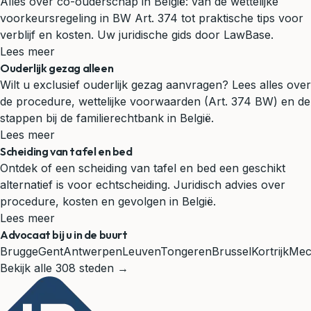
Alles over co-ouderschap in België: van de wettelijke
voorkeursregeling in BW Art. 374 tot praktische tips voor
verblijf en kosten. Uw juridische gids door LawBase.
Lees meer
Ouderlijk gezag alleen
Wilt u exclusief ouderlijk gezag aanvragen? Lees alles over
de procedure, wettelijke voorwaarden (Art. 374 BW) en de
stappen bij de familierechtbank in België.
Lees meer
Scheiding van tafel en bed
Ontdek of een scheiding van tafel en bed een geschikt
alternatief is voor echtscheiding. Juridisch advies over
procedure, kosten en gevolgen in België.
Lees meer
Advocaat bij u in de buurt
Brugge
Gent
Antwerpen
Leuven
Tongeren
Brussel
Kortrijk
Mec
Bekijk alle 308 steden →