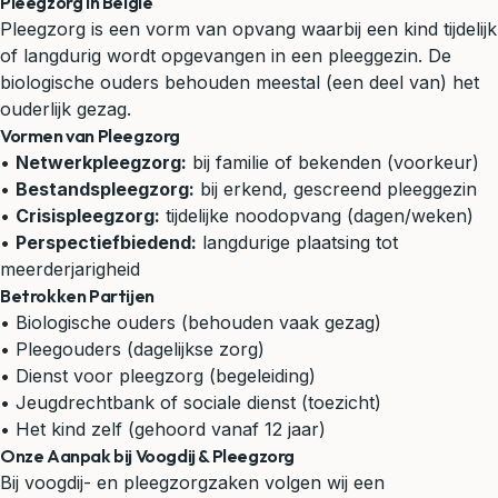
Pleegzorg in België
Pleegzorg is een vorm van opvang waarbij een kind tijdelijk
of langdurig wordt opgevangen in een pleeggezin. De
biologische ouders behouden meestal (een deel van) het
ouderlijk gezag.
Vormen van Pleegzorg
•
Netwerkpleegzorg:
bij familie of bekenden (voorkeur)
•
Bestandspleegzorg:
bij erkend, gescreend pleeggezin
•
Crisispleegzorg:
tijdelijke noodopvang (dagen/weken)
•
Perspectiefbiedend:
langdurige plaatsing tot
meerderjarigheid
Betrokken Partijen
• Biologische ouders (behouden vaak gezag)
• Pleegouders (dagelijkse zorg)
• Dienst voor pleegzorg (begeleiding)
• Jeugdrechtbank of sociale dienst (toezicht)
• Het kind zelf (gehoord vanaf 12 jaar)
Onze Aanpak bij Voogdij & Pleegzorg
Bij voogdij- en pleegzorgzaken volgen wij een