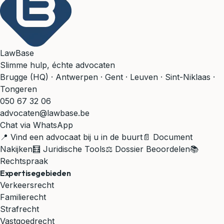
LawBase
Slimme hulp, échte advocaten
Brugge (HQ) · Antwerpen · Gent · Leuven · Sint-Niklaas ·
Tongeren
050 67 32 06
advocaten@lawbase.be
Chat via WhatsApp
📍 Vind een advocaat bij u in de buurt
📄 Document
Nakijken
🧮 Juridische Tools
⚖️ Dossier Beoordelen
📚
Rechtspraak
Expertisegebieden
Verkeersrecht
Familierecht
Strafrecht
Vastgoedrecht