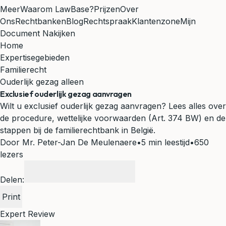
Meer
Waarom LawBase?
Prijzen
Over
Ons
Rechtbanken
Blog
Rechtspraak
Klantenzone
Mijn
Document Nakijken
Home
Expertisegebieden
Familierecht
Ouderlijk gezag alleen
Exclusief ouderlijk gezag aanvragen
Wilt u exclusief ouderlijk gezag aanvragen? Lees alles over
de procedure, wettelijke voorwaarden (Art. 374 BW) en de
stappen bij de familierechtbank in België.
Door Mr. Peter-Jan De Meulenaere
•
5 min leestijd
•
650
lezers
Delen:
Print
Expert Review