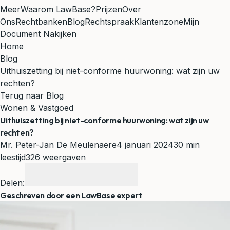
Meer
Waarom LawBase?
Prijzen
Over
Ons
Rechtbanken
Blog
Rechtspraak
Klantenzone
Mijn
Document Nakijken
Home
Blog
Uithuiszetting bij niet-conforme huurwoning: wat zijn uw
rechten?
Terug naar Blog
Wonen & Vastgoed
Uithuiszetting bij niet-conforme huurwoning: wat zijn uw
rechten?
Mr. Peter-Jan De Meulenaere
4 januari 2024
30 min
leestijd
326 weergaven
Delen:
Geschreven door een LawBase expert