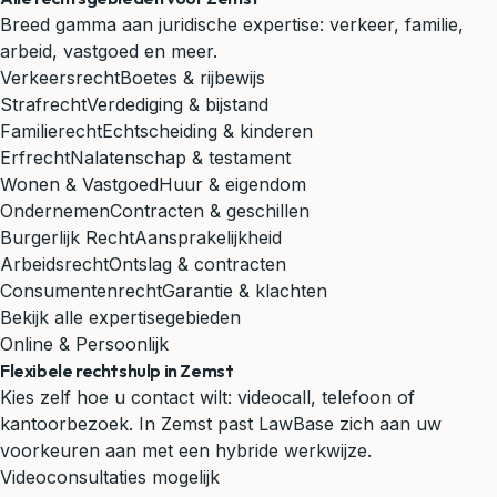
Breed gamma aan juridische expertise: verkeer, familie,
arbeid, vastgoed en meer.
Verkeersrecht
Boetes & rijbewijs
Strafrecht
Verdediging & bijstand
Familierecht
Echtscheiding & kinderen
Erfrecht
Nalatenschap & testament
Wonen & Vastgoed
Huur & eigendom
Ondernemen
Contracten & geschillen
Burgerlijk Recht
Aansprakelijkheid
Arbeidsrecht
Ontslag & contracten
Consumentenrecht
Garantie & klachten
Bekijk alle expertisegebieden
Online & Persoonlijk
Flexibele rechtshulp in Zemst
Kies zelf hoe u contact wilt: videocall, telefoon of
kantoorbezoek. In Zemst past LawBase zich aan uw
voorkeuren aan met een hybride werkwijze.
Videoconsultaties mogelijk