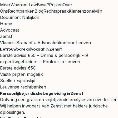
Meer
Waarom LawBase?
Prijzen
Over
Ons
Rechtbanken
Blog
Rechtspraak
Klantenzone
Mijn
Document Nakijken
Home
Advocaat
Zemst
Vlaams-Brabant • Advocatenkantoor Leuven
Betrouwbare advocaat in
Zemst
Eerste advies €50 • Online & persoonlijk • 9
expertisegebieden
— Kantoor in Leuven
Eerste advies €50
Vaste prijzen mogelijk
Snelle responstijd
Leuvense rechtbanken
Persoonlijke juridische begeleiding in Zemst
Ontvang een gratis en vrijblijvende analyse van uw dossier.
Wij helpen inwoners van Zemst met heldere juridische
oplossingen.