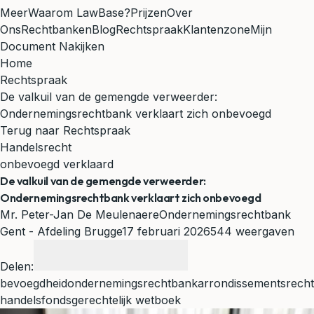
Meer
Waarom LawBase?
Prijzen
Over
Ons
Rechtbanken
Blog
Rechtspraak
Klantenzone
Mijn
Document Nakijken
Home
Rechtspraak
De valkuil van de gemengde verweerder:
Ondernemingsrechtbank verklaart zich onbevoegd
Terug naar Rechtspraak
Handelsrecht
onbevoegd verklaard
De valkuil van de gemengde verweerder:
Ondernemingsrechtbank verklaart zich onbevoegd
Mr. Peter-Jan De Meulenaere
Ondernemingsrechtbank
Gent - Afdeling Brugge
17 februari 2026
544 weergaven
Delen:
bevoegdheid
ondernemingsrechtbank
arrondissementsrech
handelsfonds
gerechtelijk wetboek