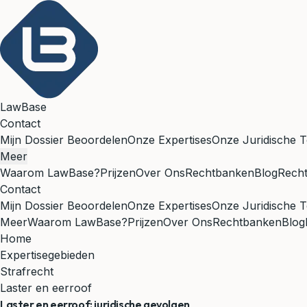
LawBase
Contact
Mijn Dossier Beoordelen
Onze Expertises
Onze Juridische T
Meer
Waarom LawBase?
Prijzen
Over Ons
Rechtbanken
Blog
Rech
Contact
Mijn Dossier Beoordelen
Onze Expertises
Onze Juridische T
Meer
Waarom LawBase?
Prijzen
Over Ons
Rechtbanken
Blog
Home
Expertisegebieden
Strafrecht
Laster en eerroof
Laster en eerroof: juridische gevolgen