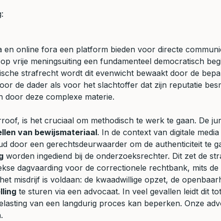
:
ia en online fora een platform bieden voor directe commun
op vrije meningsuiting een fundamenteel democratisch begin
sche strafrecht wordt dit evenwicht bewaakt door de bepal
de dader als voor het slachtoffer dat zijn reputatie besm
ren door deze complexe materie.
roof, is het cruciaal om methodisch te werk te gaan. De ju
ellen van bewijsmateriaal
. In de context van digitale med
houd door een gerechtsdeurwaarder om de authenticiteit te 
g
worden ingediend bij de onderzoeksrechter. Dit zet de str
se dagvaarding voor de correctionele rechtbank, mits de id
het misdrijf is voldaan: de kwaadwillige opzet, de openbaar
lling
te sturen via een advocaat. In veel gevallen leidt dit t
 belasting van een langdurig proces kan beperken. Onze ad
.