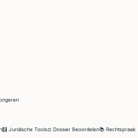
Tongeren
n
🧮 Juridische Tools
⚖️ Dossier Beoordelen
📚 Rechtspraak