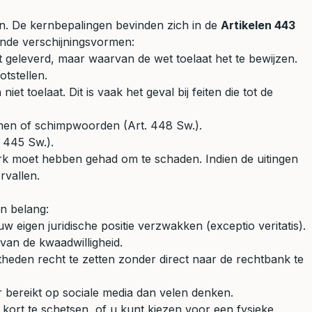
n. De kernbepalingen bevinden zich in de
Artikelen 443
ende verschijningsvormen:
t geleverd, maar waarvan de wet toelaat het te bewijzen.
tstellen.
et toelaat. Dit is vaak het geval bij feiten die tot de
ermen of schimpwoorden (Art. 448 Sw.).
. 445 Sw.).
erk moet hebben gehad om te schaden. Indien de uitingen
rvallen.
an belang:
uw eigen juridische positie verzwakken (exceptio veritatis).
van de kwaadwilligheid.
theden recht te zetten zonder direct naar de rechtbank te
r bereikt op sociale media dan velen denken.
kort te schetsen, of u kunt kiezen voor een fysieke