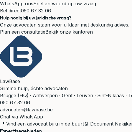
WhatsApp ons
Snel antwoord op uw vraag
Bel direct
050 67 32 06
Hulp nodig bij uw juridische vraag?
Onze advocaten staan voor u klaar met deskundig advies.
Plan een consultatie
Bekijk onze kantoren
LawBase
Slimme hulp, échte advocaten
Brugge (HQ) · Antwerpen · Gent · Leuven · Sint-Niklaas · 
050 67 32 06
advocaten@lawbase.be
Chat via WhatsApp
📍 Vind een advocaat bij u in de buurt
📄 Document Nakijke
Expertisegebieden