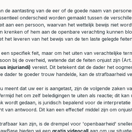
aan de aantasting van de eer of de goede naam van persone
essentieel onderscheid worden gemaakt tussen de verschill
eit aan een persoon, waarvan het wettelijk bewijs niet word
nen krenken of hem aan de openbare verachting kunnen bloo
 het leveren van het bewijs van de ten laste gelegde feiten ni
n een specifiek feit, maar om het uiten van verachtelijke t
oon bij de overheid, wetende dat de feiten onjuist zijn (Art
us injuriandi)
vereist. Dit betekent dat de dader het oogm
de dader te goeder trouw handelde, kan de strafbaarheid ve
n u meent dat uw eer is aangetast, zijn de volgende zaken v
rmijd het om zelf beledigingen te uiten als reactie; dit kan 
 wordt gedaan, is juridisch bepalend voor de interpretatie 
t van antwoord. Dit kan een effectief middel zijn om onjuis
trafbaar kan zijn, is de drempel voor 'openbaarheid' snelle
 LawBase bieden wij een
gratis videocall
aan om uw situatie 