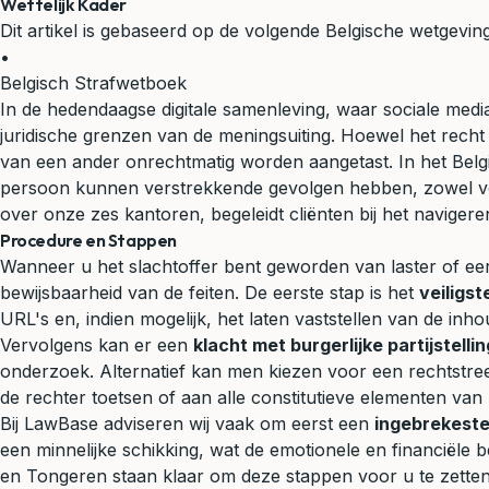
Wettelijk Kader
Dit artikel is gebaseerd op de volgende Belgische wetgeving
•
Belgisch Strafwetboek
In de hedendaagse digitale samenleving, waar sociale med
juridische grenzen van de meningsuiting. Hoewel het recht 
van een ander onrechtmatig worden aangetast. In het Belgi
persoon kunnen verstrekkende gevolgen hebben, zowel voor 
over onze zes kantoren, begeleidt cliënten bij het navige
Procedure en Stappen
Wanneer u het slachtoffer bent geworden van laster of eer
bewijsbaarheid van de feiten. De eerste stap is het
veiligst
URL's en, indien mogelijk, het laten vaststellen van de in
Vervolgens kan er een
klacht met burgerlijke partijstellin
onderzoek. Alternatief kan men kiezen voor een rechtstreek
de rechter toetsen of aan alle constitutieve elementen van 
Bij LawBase adviseren wij vaak om eerst een
ingebrekeste
een minnelijke schikking, wat de emotionele en financiële
en Tongeren staan klaar om deze stappen voor u te zetten