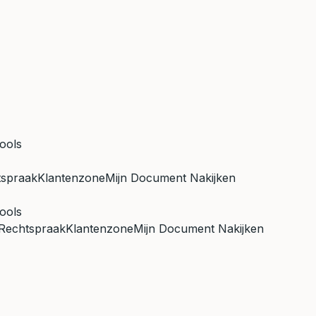
ools
tspraak
Klantenzone
Mijn Document Nakijken
ools
Rechtspraak
Klantenzone
Mijn Document Nakijken