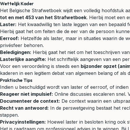
Wettelijk Kader
Het Belgische Strafwetboek wijdt een volledig hoofdstuk 
tot en met 453 van het Strafwetboek
. Hierbij moet een 
Laster:
Het kwaadwillig ten laste leggen van een bepaald f
Hierbij gaat het om feiten die de eer van de persoon kun
Eerroof:
Hetzelfde als laster, maar in situaties waarin de wet
privésfeer behoren.
Beledigingen:
Hierbij gaat het niet om het toeschrijven va
Lasterlijke aangifte:
Het schriftelijk aangeven van een pers
Voor een veroordeling is steeds een
bijzonder opzet (anim
kaderen in een legitiem debat van algemeen belang of als 
Praktische Tips
Indien u beschuldigd wordt van laster of eerroof, of indie
Reageer niet impulsief:
Online discussies escaleren snel. Ve
Documenteer de context:
De context waarin een uitspraak
Recht van antwoord:
In de perswetgeving bestaat het rech
stappen.
Privacyinstellingen:
Hoewel laster in besloten kring ook s
Het is raadzaam om professioneel advies in te winnen. Bij