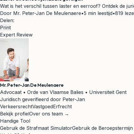
Wat is het verschil tussen laster en eerroof? Ontdek de jur
Door Mr. Peter-Jan De Meulenaere
•
5 min leestijd
•
819 leze
Delen:
Print
Expert Review
Mr. Peter-Jan De Meulenaere
Advocaat • Orde van Vlaamse Balies • Universiteit Gent
Juridisch geverifieerd door Peter-Jan
Verkeersrecht
Vastgoed
Erfrecht
Bekijk profiel
Over ons team →
Handige Tool
Gebruik de Strafmaat Simulator
Gebruik de Beroepstermijn 