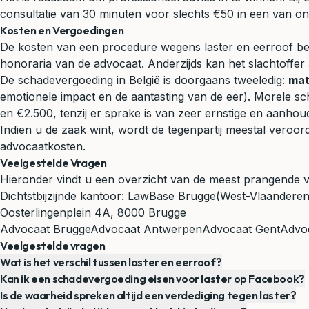
consultatie van 30 minuten voor slechts €50 in een van o
Kosten en Vergoedingen
De kosten van een procedure wegens laster en eerroof bes
honoraria van de advocaat. Anderzijds kan het slachtoff
De schadevergoeding in België is doorgaans tweeledig:
mat
emotionele impact en de aantasting van de eer). Morele 
en €2.500, tenzij er sprake is van zeer ernstige en aan
Indien u de zaak wint, wordt de tegenpartij meestal veroor
advocaatkosten.
Veelgestelde Vragen
Hieronder vindt u een overzicht van de meest prangende 
Dichtstbijzijnde kantoor:
LawBase Brugge
(West-Vlaanderen
Oosterlingenplein 4A, 8000 Brugge
Advocaat Brugge
Advocaat Antwerpen
Advocaat Gent
Advoc
Veelgestelde vragen
Wat is het verschil tussen laster en eerroof?
Kan ik een schadevergoeding eisen voor laster op Facebook?
Is de waarheid spreken altijd een verdediging tegen laster?