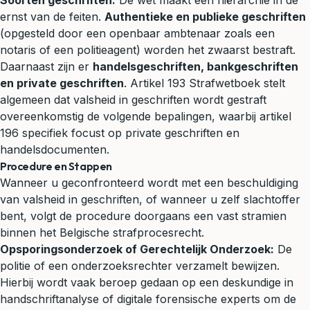
Soorten geschriften:
De wet maakt een hiërarchie in de
ernst van de feiten.
Authentieke en publieke geschriften
(opgesteld door een openbaar ambtenaar zoals een
notaris of een politieagent) worden het zwaarst bestraft.
Daarnaast zijn er
handelsgeschriften, bankgeschriften
en private geschriften
. Artikel 193 Strafwetboek stelt
algemeen dat valsheid in geschriften wordt gestraft
overeenkomstig de volgende bepalingen, waarbij artikel
196 specifiek focust op private geschriften en
handelsdocumenten.
Procedure en Stappen
Wanneer u geconfronteerd wordt met een beschuldiging
van valsheid in geschriften, of wanneer u zelf slachtoffer
bent, volgt de procedure doorgaans een vast stramien
binnen het Belgische strafprocesrecht.
Opsporingsonderzoek of Gerechtelijk Onderzoek:
De
politie of een onderzoeksrechter verzamelt bewijzen.
Hierbij wordt vaak beroep gedaan op een deskundige in
handschriftanalyse of digitale forensische experts om de