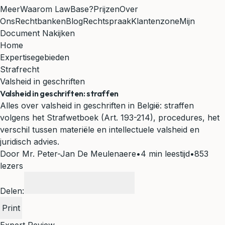
Meer
Waarom LawBase?
Prijzen
Over
Ons
Rechtbanken
Blog
Rechtspraak
Klantenzone
Mijn
Document Nakijken
Home
Expertisegebieden
Strafrecht
Valsheid in geschriften
Valsheid in geschriften: straffen
Alles over valsheid in geschriften in België: straffen
volgens het Strafwetboek (Art. 193-214), procedures, het
verschil tussen materiële en intellectuele valsheid en
juridisch advies.
Door Mr. Peter-Jan De Meulenaere
•
4 min leestijd
•
853
lezers
Delen:
Print