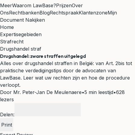
Meer
Waarom LawBase?
Prijzen
Over
Ons
Rechtbanken
Blog
Rechtspraak
Klantenzone
Mijn
Document Nakijken
Home
Expertisegebieden
Strafrecht
Drugshandel straf
Drugshandel: zware straffen uitgelegd
Alles over drugshandel straffen in België: van Art. 2bis tot
praktische verdedigingstips door de advocaten van
LawBase. Leer wat uw rechten zijn en hoe de procedure
verloopt.
Door Mr. Peter-Jan De Meulenaere
•
5 min leestijd
•
628
lezers
Delen:
Print