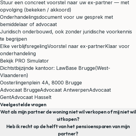
Stuur een concreet voorstel naar uw ex-partner — met
opvolging (bekeken / akkoord)
Onderhandelingsdocument voor uw gesprek met
bemiddelaar of advocaat
Juridisch onderbouwd, ook zonder juridische voorkennis
te begrijpen
Elke verblijfsregeling
Voorstel naar ex-partner
Klaar voor
onderhandeling
Bekijk PRO Simulator
Dichtstbijzijnde kantoor:
LawBase Brugge
(West-
Vlaanderen)
Oosterlingenplein 4A, 8000 Brugge
Advocaat Brugge
Advocaat Antwerpen
Advocaat
Gent
Advocaat Hasselt
Veelgestelde vragen
Wat als mijn partner de woning niet wil verkopen of mij niet wil
uitkopen?
Heb ik recht op de helft van het pensioensparen van mijn
partner?