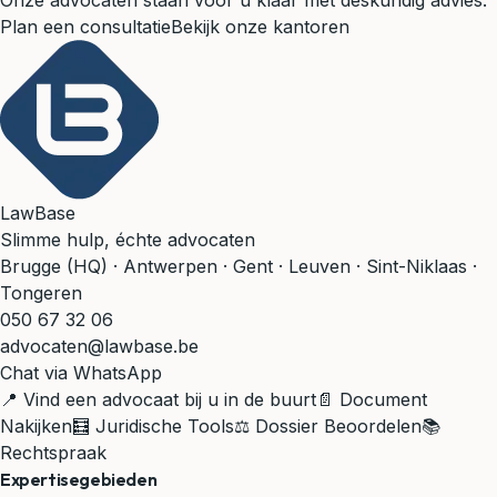
Onze advocaten staan voor u klaar met deskundig advies.
Plan een consultatie
Bekijk onze kantoren
LawBase
Slimme hulp, échte advocaten
Brugge (HQ) · Antwerpen · Gent · Leuven · Sint-Niklaas ·
Tongeren
050 67 32 06
advocaten@lawbase.be
Chat via WhatsApp
📍 Vind een advocaat bij u in de buurt
📄 Document
Nakijken
🧮 Juridische Tools
⚖️ Dossier Beoordelen
📚
Rechtspraak
Expertisegebieden