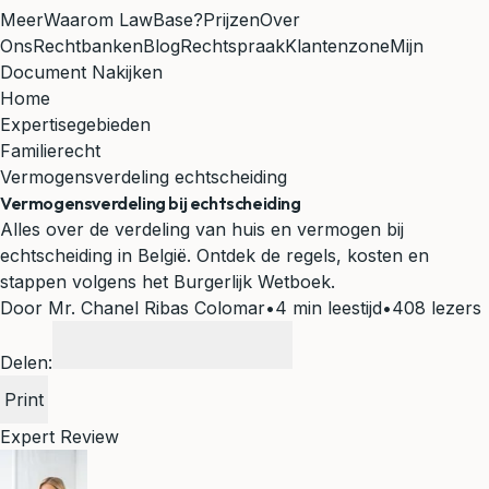
Meer
Waarom LawBase?
Prijzen
Over
Ons
Rechtbanken
Blog
Rechtspraak
Klantenzone
Mijn
Document Nakijken
Home
Expertisegebieden
Familierecht
Vermogensverdeling echtscheiding
Vermogensverdeling bij echtscheiding
Alles over de verdeling van huis en vermogen bij
echtscheiding in België. Ontdek de regels, kosten en
stappen volgens het Burgerlijk Wetboek.
Door Mr. Chanel Ribas Colomar
•
4 min leestijd
•
408 lezers
Delen:
Print
Expert Review