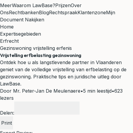
Meer
Waarom LawBase?
Prijzen
Over
Ons
Rechtbanken
Blog
Rechtspraak
Klantenzone
Mijn
Document Nakijken
Home
Expertisegebieden
Erfrecht
Gezinswoning vrijstelling erfenis
Vrijstelling erfbelasting gezinswoning
Ontdek hoe u als langstlevende partner in Vlaanderen
geniet van de volledige vrijstelling van erfbelasting op de
gezinswoning. Praktische tips en juridische uitleg door
LawBase.
Door Mr. Peter-Jan De Meulenaere
•
5 min leestijd
•
623
lezers
Delen:
Print