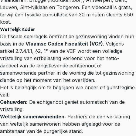
Vlaanderen: Brugge (hoofdkantoor), Antwerpen, Gent,
Leuven, Sint-Niklaas en Tongeren. Een videocall is gratis,
terwijl een fysieke consultatie van 30 minuten slechts €50
kost.
Wettelijk Kader
De fiscale spelregels omtrent de gezinswoning vinden hun
basis in de
Vlaamse Codex Fiscaliteit (VCF)
. Volgens
artikel 2.7.4.1.1, §2, 1° van de VCF wordt een volledige
vrijstelling van erfbelasting verleend voor het netto-
aandeel van de langstlevende echtgenoot of
samenwonende partner in de woning die tot gezinswoning
diende op het moment van het overlijden.
Het is belangrijk om te begrijpen wie onder dit gunstregime
valt:
Gehuwden:
De echtgenoot geniet automatisch van de
vrijstelling.
Wettelijk samenwonenden:
Partners die een verklaring
van wettelijk samenwonen hebben afgelegd voor de
ambtenaar van de burgerlijke stand.