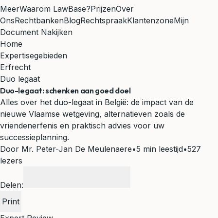
Meer
Waarom LawBase?
Prijzen
Over
Ons
Rechtbanken
Blog
Rechtspraak
Klantenzone
Mijn
Document Nakijken
Home
Expertisegebieden
Erfrecht
Duo legaat
Duo-legaat: schenken aan goed doel
Alles over het duo-legaat in België: de impact van de
nieuwe Vlaamse wetgeving, alternatieven zoals de
vriendenerfenis en praktisch advies voor uw
successieplanning.
Door Mr. Peter-Jan De Meulenaere
•
5 min leestijd
•
527
lezers
Delen:
Print