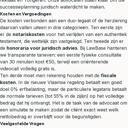
Niklaas en Tongeren. Onze advocaten staan klaar om uw
successieplanning juridisch waterdicht te maken.
Kosten en Vergoedingen
De kosten verbonden aan een duo-legaat of de herziening
daarvan vallen uiteen in drie categorieën. Ten eerste zijn
er de
notariskosten
voor het verlijden van een authentiek
testament, die wettelijk zijn vastgelegd. Ten tweede zijn er
de
honoraria voor juridisch advies
. Bij LawBase hanteren
we transparante tarieven: een eerste fysieke consultatie
van 30 minuten kost €50, terwijl een oriënterende
videocall volledig gratis is.
Ten derde moet men rekening houden met de
fiscale
kosten
. In de nieuwe Vlaamse regeling betaalt een goed
doel 0% erfbelasting, maar de particuliere legataris betaalt
de normale tarieven (tot 55% in de zijlijn) op het volledige
bedrag dat hij ontvangt. Het is de taak van de advocaat om
een simulatie te maken zodat de cliënt exact weet welk
nettobedrag er overblijft voor de begunstigden.
Veelgestelde Vragen