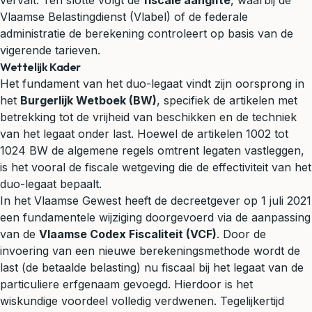
vervalt. Ten slotte volgt de
fiscale aangifte
, waarbij de
Vlaamse Belastingdienst (Vlabel) of de federale
administratie de berekening controleert op basis van de
vigerende tarieven.
Wettelijk Kader
Het fundament van het duo-legaat vindt zijn oorsprong in
het
Burgerlijk Wetboek (BW)
, specifiek de artikelen met
betrekking tot de vrijheid van beschikken en de techniek
van het legaat onder last. Hoewel de artikelen 1002 tot
1024 BW de algemene regels omtrent legaten vastleggen,
is het vooral de fiscale wetgeving die de effectiviteit van het
duo-legaat bepaalt.
In het Vlaamse Gewest heeft de decreetgever op 1 juli 2021
een fundamentele wijziging doorgevoerd via de aanpassing
van de
Vlaamse Codex Fiscaliteit (VCF)
. Door de
invoering van een nieuwe berekeningsmethode wordt de
last (de betaalde belasting) nu fiscaal bij het legaat van de
particuliere erfgenaam gevoegd. Hierdoor is het
wiskundige voordeel volledig verdwenen. Tegelijkertijd