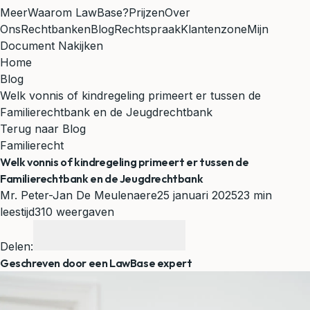
Meer
Waarom LawBase?
Prijzen
Over
Ons
Rechtbanken
Blog
Rechtspraak
Klantenzone
Mijn
Document Nakijken
Home
Blog
Welk vonnis of kindregeling primeert er tussen de
Familierechtbank en de Jeugdrechtbank
Terug naar Blog
Familierecht
Welk vonnis of kindregeling primeert er tussen de
Familierechtbank en de Jeugdrechtbank
Mr. Peter-Jan De Meulenaere
25 januari 2025
23 min
leestijd
310 weergaven
Delen:
Geschreven door een LawBase expert