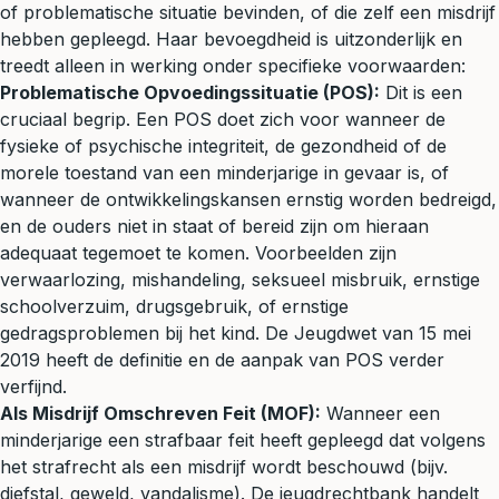
of problematische situatie bevinden, of die zelf een misdrijf
hebben gepleegd. Haar bevoegdheid is uitzonderlijk en
treedt alleen in werking onder specifieke voorwaarden:
Problematische Opvoedingssituatie (POS):
Dit is een
cruciaal begrip. Een POS doet zich voor wanneer de
fysieke of psychische integriteit, de gezondheid of de
morele toestand van een minderjarige in gevaar is, of
wanneer de ontwikkelingskansen ernstig worden bedreigd,
en de ouders niet in staat of bereid zijn om hieraan
adequaat tegemoet te komen. Voorbeelden zijn
verwaarlozing, mishandeling, seksueel misbruik, ernstige
schoolverzuim, drugsgebruik, of ernstige
gedragsproblemen bij het kind. De Jeugdwet van 15 mei
2019 heeft de definitie en de aanpak van POS verder
verfijnd.
Als Misdrijf Omschreven Feit (MOF):
Wanneer een
minderjarige een strafbaar feit heeft gepleegd dat volgens
het
strafrecht
als een misdrijf wordt beschouwd (bijv.
diefstal,
geweld
, vandalisme). De jeugdrechtbank handelt