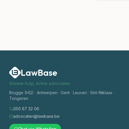
LawBase
Slimme hulp, échte advocaten
Brugge (HQ) · Antwerpen · Gent · Leuven · Sint-Niklaas ·
Tongeren
050 67 32 06
advocaten@lawbase.be
Chat via WhatsApp