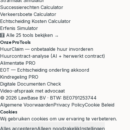
Strafmaat Simulator
Successierechten Calculator
Verkeersboete Calculator
Echtscheiding Kosten Calculator
Erfenis Simulator
🧮 Alle 25 tools bekijken →
Onze ProTools
HuurClaim — onbetaalde huur invorderen
Huurcontract-analyse (AI + herwerkt contract)
Alimentatie PRO
EOT — Echtscheiding onderling akkoord
Kindregeling PRO
Digitale Documenten Check
Video-afspraak met advocaat
© 2026 LawBase BV · BTW: BE0791253744
Algemene Voorwaarden
Privacy Policy
Cookie Beleid
Cookies
Wij gebruiken cookies om uw ervaring te verbeteren.
Alles accepteren
Alleen noodzakelijk
Instellingen