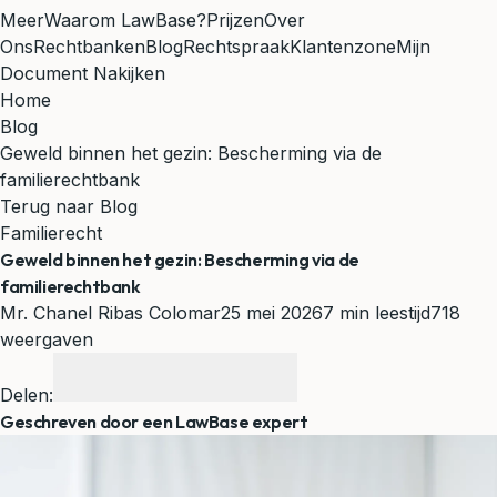
Meer
Waarom LawBase?
Prijzen
Over
Ons
Rechtbanken
Blog
Rechtspraak
Klantenzone
Mijn
Document Nakijken
Home
Blog
Geweld binnen het gezin: Bescherming via de
familierechtbank
Terug naar Blog
Familierecht
Geweld binnen het gezin: Bescherming via de
familierechtbank
Mr. Chanel Ribas Colomar
25 mei 2026
7 min leestijd
718
weergaven
Delen:
Geschreven door een LawBase expert