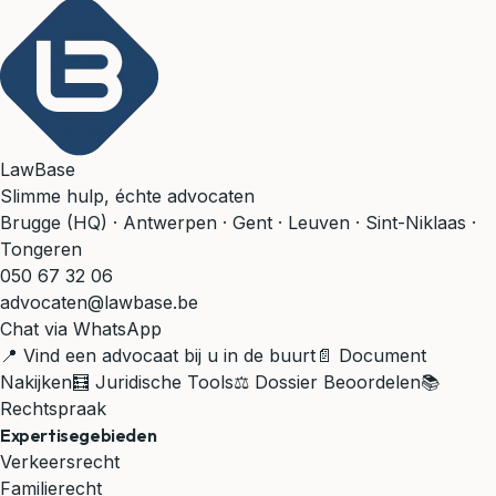
LawBase
Slimme hulp, échte advocaten
Brugge (HQ) · Antwerpen · Gent · Leuven · Sint-Niklaas ·
Tongeren
050 67 32 06
advocaten@lawbase.be
Chat via WhatsApp
📍 Vind een advocaat bij u in de buurt
📄 Document
Nakijken
🧮 Juridische Tools
⚖️ Dossier Beoordelen
📚
Rechtspraak
Expertisegebieden
Verkeersrecht
Familierecht