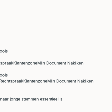
ools
tspraak
Klantenzone
Mijn Document Nakijken
ools
Rechtspraak
Klantenzone
Mijn Document Nakijken
 naar jonge stemmen essentieel is