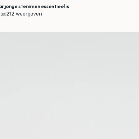
aar jonge stemmen essentieel is
tijd
212 weergaven