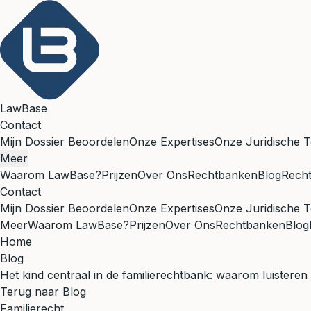
LawBase
Contact
Mijn Dossier Beoordelen
Onze Expertises
Onze Juridische T
Meer
Waarom LawBase?
Prijzen
Over Ons
Rechtbanken
Blog
Rech
Contact
Mijn Dossier Beoordelen
Onze Expertises
Onze Juridische T
Meer
Waarom LawBase?
Prijzen
Over Ons
Rechtbanken
Blog
Home
Blog
Het kind centraal in de familierechtbank: waarom luisteren
Terug naar Blog
Familierecht