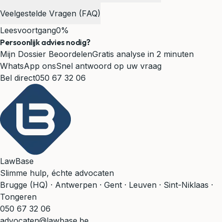
Veelgestelde Vragen (FAQ)
Leesvoortgang
0%
Persoonlijk advies nodig?
Mijn Dossier Beoordelen
Gratis analyse in 2 minuten
WhatsApp ons
Snel antwoord op uw vraag
Bel direct
050 67 32 06
LawBase
Slimme hulp, échte advocaten
Brugge (HQ) · Antwerpen · Gent · Leuven · Sint-Niklaas ·
Tongeren
050 67 32 06
advocaten@lawbase.be