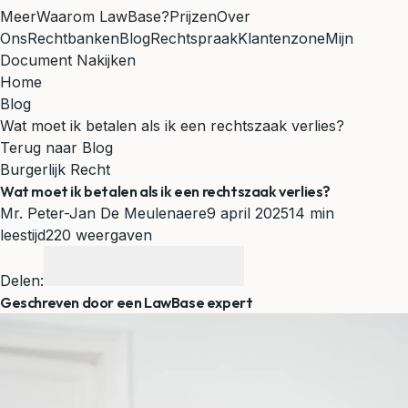
Meer
Waarom LawBase?
Prijzen
Over
Ons
Rechtbanken
Blog
Rechtspraak
Klantenzone
Mijn
Document Nakijken
Home
Blog
Wat moet ik betalen als ik een rechtszaak verlies?
Terug naar Blog
Burgerlijk Recht
Wat moet ik betalen als ik een rechtszaak verlies?
Mr. Peter-Jan De Meulenaere
9 april 2025
14 min
leestijd
220 weergaven
Delen:
Geschreven door een LawBase expert