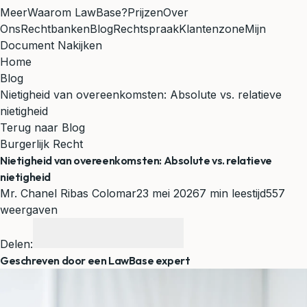
Meer
Waarom LawBase?
Prijzen
Over
Ons
Rechtbanken
Blog
Rechtspraak
Klantenzone
Mijn
Document Nakijken
Home
Blog
Nietigheid van overeenkomsten: Absolute vs. relatieve
nietigheid
Terug naar Blog
Burgerlijk Recht
Nietigheid van overeenkomsten: Absolute vs. relatieve
nietigheid
Mr. Chanel Ribas Colomar
23 mei 2026
7 min leestijd
557
weergaven
Delen:
Geschreven door een LawBase expert