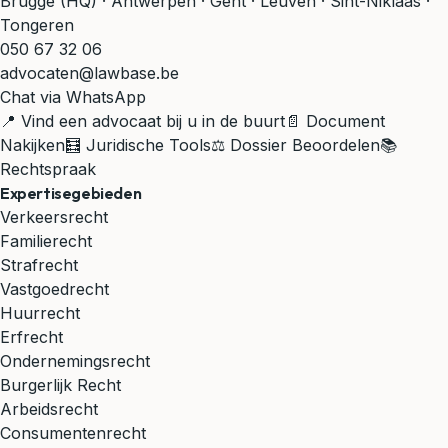
Brugge (HQ) · Antwerpen · Gent · Leuven · Sint-Niklaas ·
Tongeren
050 67 32 06
advocaten@lawbase.be
Chat via WhatsApp
📍 Vind een advocaat bij u in de buurt
📄 Document
Nakijken
🧮 Juridische Tools
⚖️ Dossier Beoordelen
📚
Rechtspraak
Expertisegebieden
Verkeersrecht
Familierecht
Strafrecht
Vastgoedrecht
Huurrecht
Erfrecht
Ondernemingsrecht
Burgerlijk Recht
Arbeidsrecht
Consumentenrecht